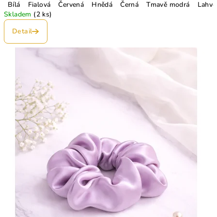
Bílá
Fialová
Červená
Hnědá
Černá
Tmavě modrá
Lahvo
Skladem
(2 ks)
Detail