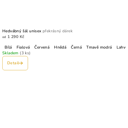
Hedvábný šál unisex
překrásný dárek
1 290 Kč
od
Bílá
Fialová
Červená
Hnědá
Černá
Tmavě modrá
Lahvo
Skladem
(3 ks)
Detail