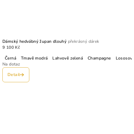
Dámský hedvábný župan dlouhý
překrásný dárek
9 100 Kč
Černá
Tmavě modrá
Lahvově zelená
Champagne
Lososov
Na dotaz
Detail