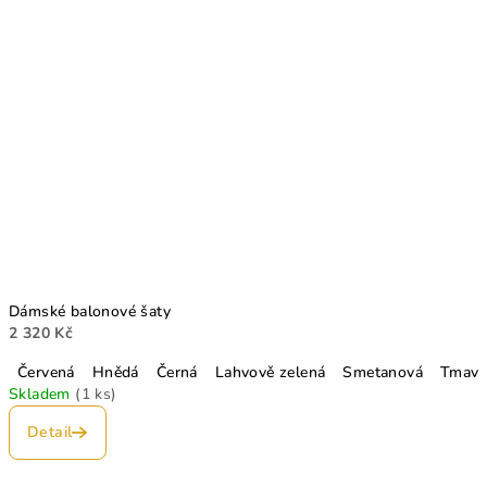
Dámské balonové šaty
2 320 Kč
Červená
Hnědá
Černá
Lahvově zelená
Smetanová
Tmavě
Skladem
(1 ks)
Detail