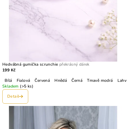
Hedvábná gumička scrunchie
překrásný dárek
199 Kč
Bílá
Fialová
Červená
Hnědá
Černá
Tmavě modrá
Lahvo
Skladem
(>5 ks)
Detail