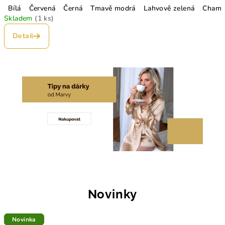
Bílá
Červená
Černá
Tmavě modrá
Lahvově zelená
Champ
Skladem
(1 ks)
Detail
Novinky
Tip
Novinka
Novinka
Novinka
Novinka
Tip
Novinka