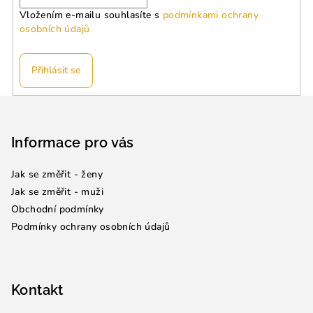
Vložením e-mailu souhlasíte s
podmínkami ochrany
osobních údajů
Přihlásit se
Z
á
p
Informace pro vás
a
Jak se změřit - ženy
t
Jak se změřit - muži
í
Obchodní podmínky
Podmínky ochrany osobních údajů
Kontakt