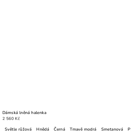
Dámská lněná halenka
2 560 Kč
Světle růžová
Hnědá
Černá
Tmavě modrá
Smetanová
Pe