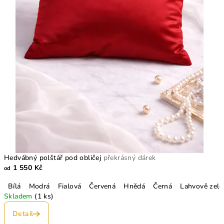
Hedvábný polštář pod obličej
překrásný dárek
1 550 Kč
od
Bílá
Modrá
Fialová
Červená
Hnědá
Černá
Lahvově zele
Skladem
(1 ks)
Detail