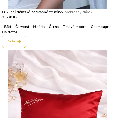
Luxusní dámské hedvábné trenýrky
překrásný dárek
3 500 Kč
Bílá
Červená
Hnědá
Černá
Tmavě modrá
Champagne
L
Na dotaz
Detail