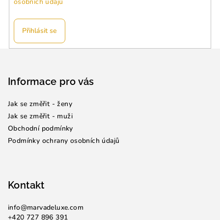
osobních údajů
Přihlásit se
Z
á
p
Informace pro vás
a
Jak se změřit - ženy
t
Jak se změřit - muži
í
Obchodní podmínky
Podmínky ochrany osobních údajů
Kontakt
info
@
marvadeluxe.com
+420 727 896 391