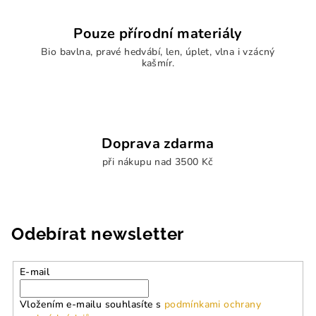
v
ý
Pouze přírodní materiály
p
Bio bavlna, pravé hedvábí, len, úplet, vlna i vzácný
i
kašmír.
s
u
Doprava zdarma
při nákupu nad 3500 Kč
Odebírat newsletter
E-mail
Vložením e-mailu souhlasíte s
podmínkami ochrany