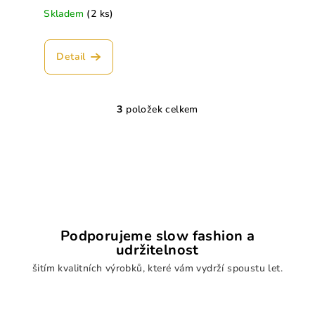
Skladem
(2 ks)
Detail
3
položek celkem
O
v
l
á
d
a
c
í
Podporujeme slow fashion a
p
udržitelnost
r
šitím kvalitních výrobků, které vám vydrží spoustu let.
v
k
y