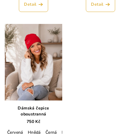
Detail
Detail
Dámská čepice
oboustranná
750 Kč
Červená
Hnědá
Černá
Lahvově zelená
Smetanová
Hořč