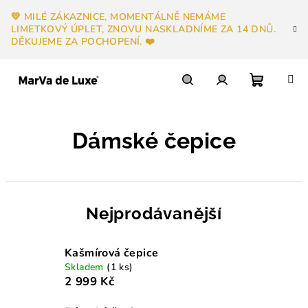
Přejít
💛 MILÉ ZÁKAZNICE, MOMENTÁLNĚ NEMÁME
na
LIMETKOVÝ ÚPLET, ZNOVU NASKLADNÍME ZA 14 DNŮ.
obsah
DĚKUJEME ZA POCHOPENÍ. ❤️
Nákupn
Hledat
Přihlášení
Dámské čepice
košík
Nejprodávanější
Kašmírová čepice
Skladem
(1 ks)
2 999 Kč