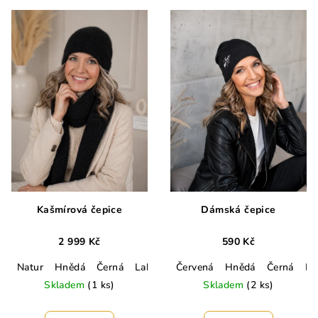
V
o
ý
d
p
u
i
k
s
t
p
ů
r
o
d
u
k
Kašmírová čepice
Dámská čepice
t
2 999 Kč
590 Kč
ů
Natur
Hnědá
Černá
Lahvově zelená
Červená
Lila
Hnědá
Tmavě šedá
Černá
La
Skladem
(1 ks)
Skladem
(2 ks)