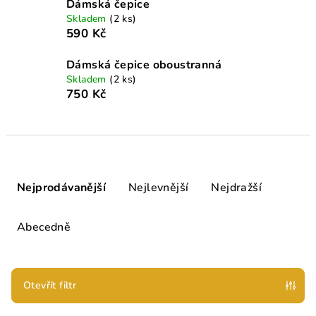
Dámská čepice
Skladem
(2 ks)
590 Kč
Dámská čepice oboustranná
Skladem
(2 ks)
750 Kč
Ř
a
Nejprodávanější
Nejlevnější
Nejdražší
z
e
Abecedně
n
í
p
Otevřít filtr
r