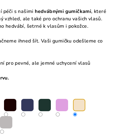
í péči s našimi
hedvábnými gumičkami
, které
ý vzhled, ale také pro ochranu vašich vlasů.
o hedvábí, šetrné k vlasům i pokožce.
začneme ihned šít. Vaši gumičku odešleme co
lní pro pevné, ale jemné uchycení vlasů
rvu.