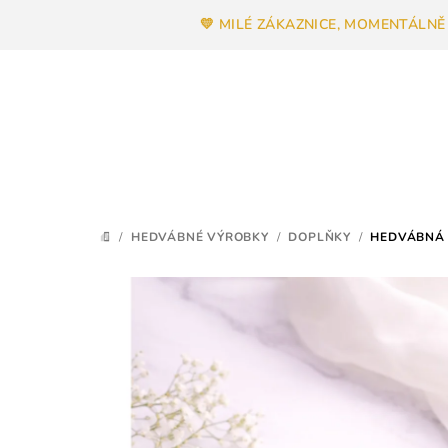
Přejít
💛 MILÉ ZÁKAZNICE, MOMENTÁLNĚ
na
obsah
/
HEDVÁBNÉ VÝROBKY
/
DOPLŇKY
/
HEDVÁBNÁ 
DOMŮ