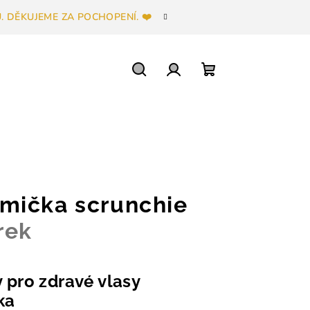
 DĚKUJEME ZA POCHOPENÍ. ❤️
Hledat
Přihlášení
Nákupní
košík
mička scrunchie
rek
pro zdravé vlasy
ka