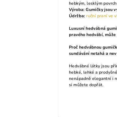
hebkým, lesklým povrc
Výroba: Gumičky jsou vy
Údržba:
ruční praní ve 
Luxusní hedvábná gumič
pravého hedvábí, může s
Proč hedvábnou gumičku
sundávání netahá a nev
Hedvábné látky jsou pří
hebké, lehké a prodyšné.
nenápadně elegantní i n
si můžete dopřát.