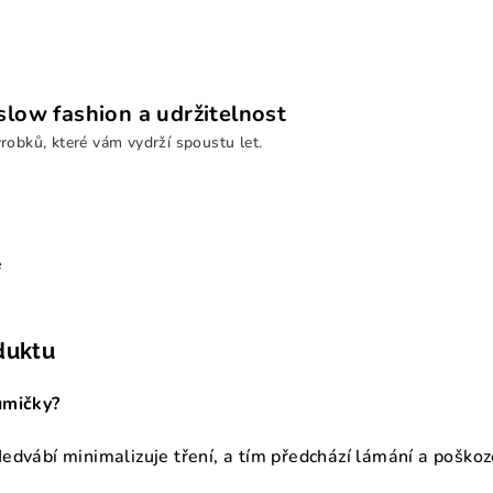
low fashion a udržitelnost
ýrobků, které vám vydrží spoustu let.
e
duktu
umičky?
Hedvábí minimalizuje tření, a tím předchází lámání a poškoz