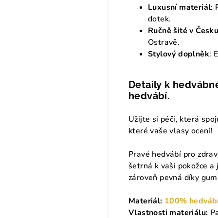
Luxusní materiál
:
dotek.
Ručně šité v Česk
Ostravě.
Stylový doplněk
: 
Detaily k hedvábn
hedvábí.
Užijte si péči, která spo
které vaše vlasy ocení!
Pravé hedvábí pro zdrav
šetrná k vaši pokožce a 
zároveň pevná díky gumi
Materiál:
100% hedvábn
Vlastnosti materiálu:
Pa