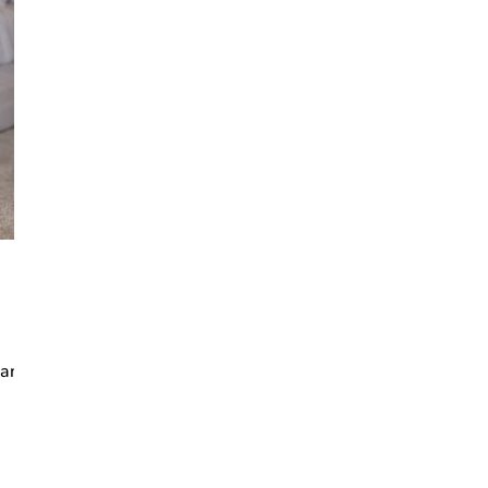
ampagne
Lososová
Zlatá
Vínová