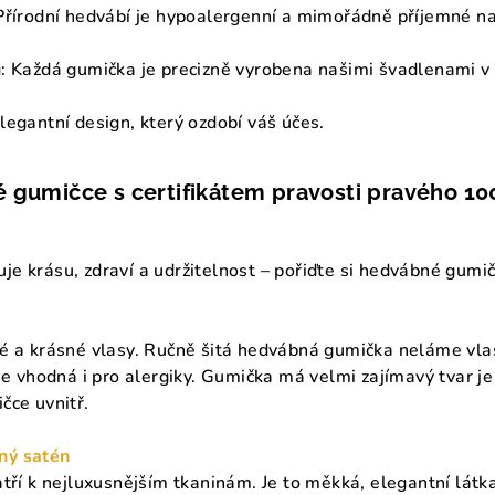
 Přírodní hedvábí je hypoalergenní a mimořádně příjemné n
u
: Každá gumička je precizně vyrobena našimi švadlenami v
Elegantní design, který ozdobí váš účes.
é gumičce s certifikátem pravosti pravého 1
juje krásu, zdraví a udržitelnost – pořiďte si hedvábné gumič
é a krásné vlasy. Ručně šitá hedvábná gumička neláme vlas
je vhodná i pro alergiky. Gumička má velmi zajímavý tvar je
čce uvnitř.
ý satén
tří k nejluxusnějším tkaninám. Je to měkká, elegantní látk