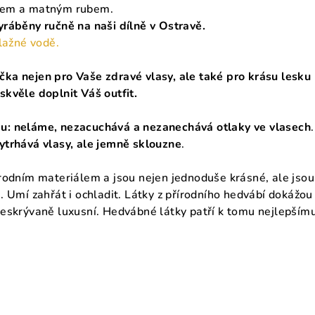
hem a matným rubem.
ráběny ručně na naši dílně v Ostravě.
vlažné vodě.
ka nejen pro Vaše zdravé vlasy, ale také pro krásu lesku
kvěle doplnit Váš outfit.
: neláme, nezacuchává a nezanechává otlaky ve vlasech
.
ytrhává vlasy, ale jemně sklouzne
.
rodním materiálem a jsou nejen jednoduše krásné, ale jsou
 Umí zahřát i ochladit. Látky z přírodního hedvábí dokážou
eskrývaně luxusní. Hedvábné látky patří k tomu nejlepšímu