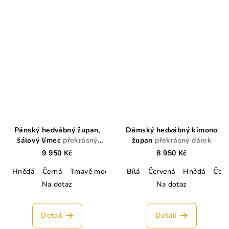
Pánský hedvábný župan,
Dámský hedvábný kimono
šálový límec
překrásný
župan
překrásný dárek
dárek
9 950 Kč
8 950 Kč
Hnědá
Černá
Tmavě modrá
Lahvově zelená
Bílá
Červená
Hnědá
Stříbrná
Čern
Kr
Na dotaz
Na dotaz
Detail
Detail