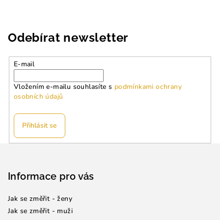
Odebírat newsletter
E-mail
Vložením e-mailu souhlasíte s
podmínkami ochrany
osobních údajů
Přihlásit se
Z
á
p
Informace pro vás
a
Jak se změřit - ženy
t
Jak se změřit - muži
í