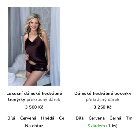
Luxusní dámské hedvábné
Dámské hedvábné boxerky
trenýrky
překrásný dárek
překrásný dárek
3 500 Kč
3 250 Kč
Bílá
Červená
Hnědá
Černá
Tmavě modrá
Bílá
Červená
Champagne
Černá
Tmav
Na dotaz
Skladem
(1 ks)