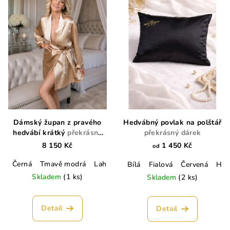
Dámský župan z pravého
Hedvábný povlak na polštář
hedvábí krátký
překrásný
překrásný dárek
dárek
8 150 Kč
1 450 Kč
od
Černá
Tmavě modrá
Lahvově zelená
Champagne
Lososo
Bílá
Fialová
Červená
Hně
Skladem
(1 ks)
Skladem
(2 ks)
Detail
Detail