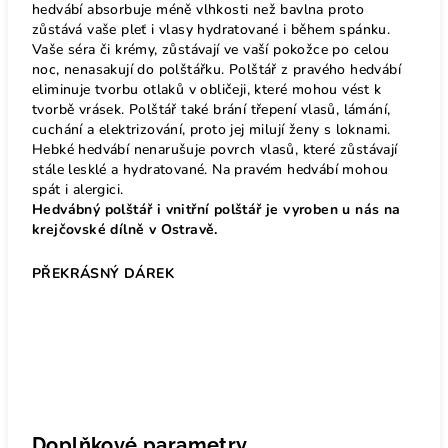
hedvábí absorbuje méně vlhkosti než bavlna proto
zůstává vaše pleť i vlasy hydratované i během spánku.
Vaše séra či krémy, zůstávají ve vaší pokožce po celou
noc, nenasakují do polštářku. Polštář z pravého hedvábí
eliminuje tvorbu otlaků v obličeji, které mohou vést k
tvorbě vrásek. Polštář také brání třepení vlasů, lámání,
cuchání a elektrizování, proto jej milují ženy s loknami.
Hebké hedvábí nenarušuje povrch vlasů, které zůstávají
stále lesklé a hydratované. Na pravém hedvábí mohou
spát i alergici.
Hedvábný polštář i vnitřní polštář je vyroben u nás na
krejčovské dílně v Ostravě.
PŘEKRÁSNÝ DÁREK
Doplňkové parametry