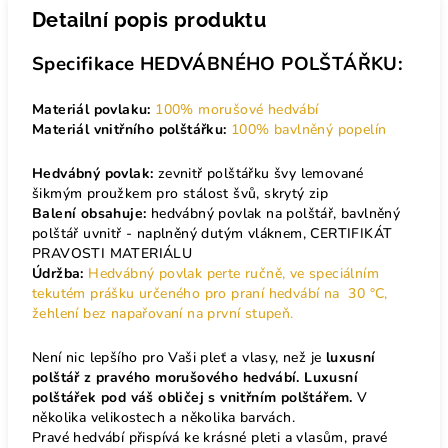
Detailní popis produktu
Specifikace HEDVÁBNÉHO POLŠTÁŘKU:
Materiál povlaku:
100% morušové hedvábí
Materiál vnitřního polštářku:
100% bavlněný popelín
Hedvábný povlak:
zevnitř polštářku švy lemované
šikmým proužkem pro stálost švů, skrytý zip
Balení obsahuje:
hedvábný povlak na polštář, bavlněný
polštář uvnitř - naplněný dutým vláknem, CERTIFIKÁT
PRAVOSTI MATERIÁLU
Údržba:
Hedvábný povlak perte ručně, ve speciálním
tekutém prášku určeného pro praní hedvábí na 30 °C,
žehlení bez napařovaní na první stupeň.
Není nic lepšího pro Vaši pleť a vlasy, než je
luxusní
polštář z pravého morušového hedvábí.
Luxusní
polštářek pod váš obličej s vnitřním polštářem.
V
několika velikostech a několika barvách.
Pravé hedvábí přispívá ke krásné pleti a vlasům, pravé