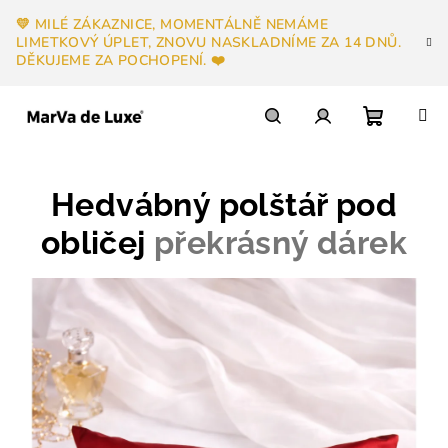
Přejít
💛 MILÉ ZÁKAZNICE, MOMENTÁLNĚ NEMÁME
na
LIMETKOVÝ ÚPLET, ZNOVU NASKLADNÍME ZA 14 DNŮ.
obsah
DĚKUJEME ZA POCHOPENÍ. ❤️
Nákupn
Hledat
Přihlášení
Hedvábný polštář pod
košík
obličej
překrásný dárek