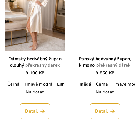
Dámský hedvábný župan
Pánský hedvábný župan,
dlouhý
překrásný dárek
kimono
překrásný dárek
9 100 Kč
9 850 Kč
Černá
Tmavě modrá
Lahvově zelená
Hnědá
Champagne
Černá
Tmavě modr
Lososo
Na dotaz
Na dotaz
Detail
Detail