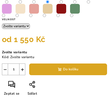
VELIKOST
od
1 550 Kč
Měrná
Zvolte variantu
cena:
Kód:
Zvolte variantu
−
+
Do košíku
Zeptat se
Sdílet