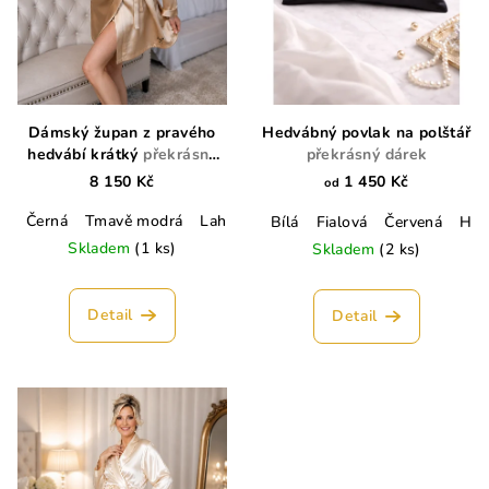
Dámský župan z pravého
Hedvábný povlak na polštář
hedvábí krátký
překrásný
překrásný dárek
dárek
8 150 Kč
1 450 Kč
od
Černá
Tmavě modrá
Lahvově zelená
Champagne
Lososo
Bílá
Fialová
Červená
Hně
Skladem
(1 ks)
Skladem
(2 ks)
Detail
Detail