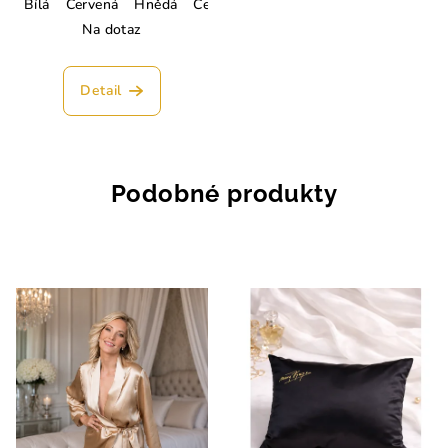
Bílá
Červená
Hnědá
Černá
Tmavě modrá
Lahvově zelen
Na dotaz
Detail
Podobné produkty