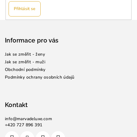
Přihlásit se
Z
á
p
Informace pro vás
a
Jak se změřit - ženy
t
Jak se změřit - muži
í
Obchodní podmínky
Podmínky ochrany osobních údajů
Kontakt
info
@
marvadeluxe.com
+420 727 896 391