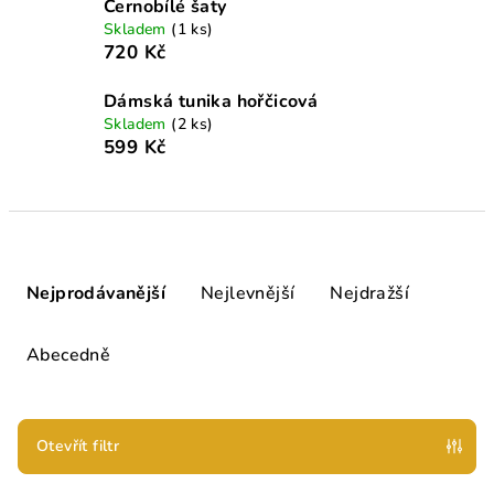
Černobílé šaty
Skladem
(1 ks)
720 Kč
Dámská tunika hořčicová
Skladem
(2 ks)
599 Kč
Ř
a
Nejprodávanější
Nejlevnější
Nejdražší
z
e
Abecedně
n
í
p
Otevřít filtr
r