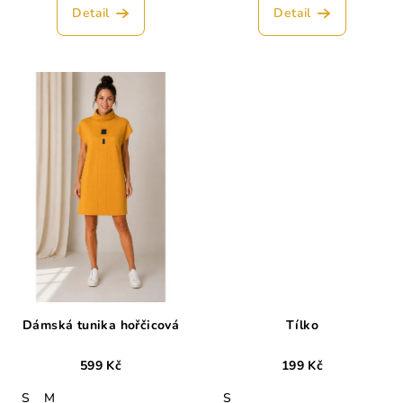
Detail
Detail
Dámská tunika hořčicová
Tílko
599 Kč
199 Kč
S
M
S