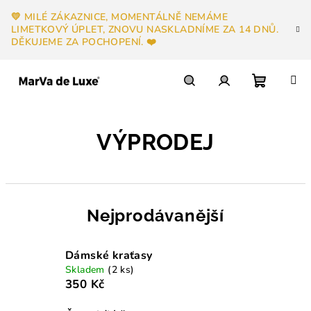
Přejít
💛 MILÉ ZÁKAZNICE, MOMENTÁLNĚ NEMÁME
na
LIMETKOVÝ ÚPLET, ZNOVU NASKLADNÍME ZA 14 DNŮ.
obsah
DĚKUJEME ZA POCHOPENÍ. ❤️
Nákupn
Hledat
Přihlášení
VÝPRODEJ
košík
Nejprodávanější
Dámské kraťasy
Skladem
(2 ks)
350 Kč