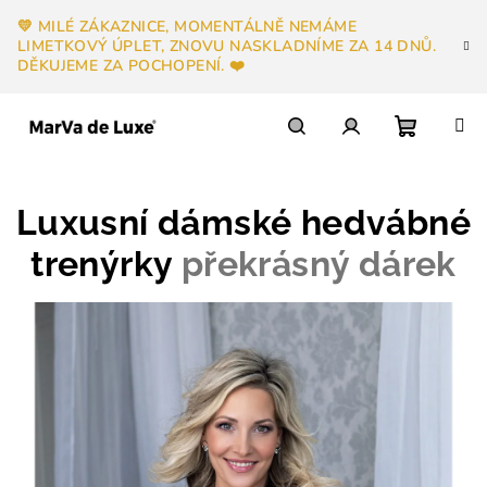
Přejít
💛 MILÉ ZÁKAZNICE, MOMENTÁLNĚ NEMÁME
na
LIMETKOVÝ ÚPLET, ZNOVU NASKLADNÍME ZA 14 DNŮ.
obsah
DĚKUJEME ZA POCHOPENÍ. ❤️
Nákupn
Hledat
Přihlášení
Luxusní dámské hedvábné
košík
trenýrky
překrásný dárek