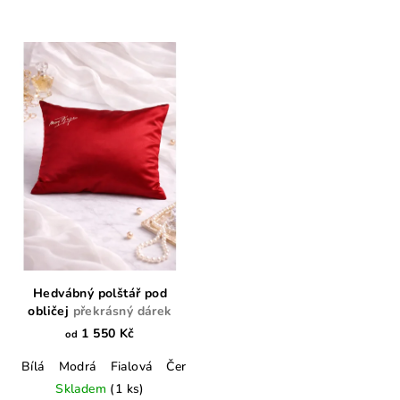
Hedvábný polštář pod
obličej
překrásný dárek
1 550 Kč
od
Bílá
Modrá
Fialová
Červená
Hnědá
Černá
Lahvově ze
Skladem
(1 ks)