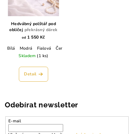
Hedvábný polštář pod
obličej
překrásný dárek
1 550 Kč
od
Bílá
Modrá
Fialová
Červená
Hnědá
Černá
Lahvově ze
Skladem
(1 ks)
Detail
Odebírat newsletter
E-mail