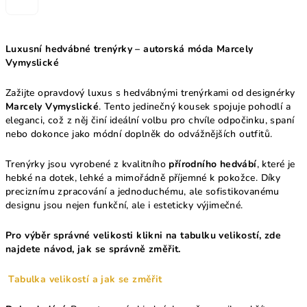
Luxusní hedvábné trenýrky – autorská móda Marcely
Vymyslické
Zažijte opravdový luxus s hedvábnými trenýrkami od designérky
Marcely Vymyslické
. Tento jedinečný kousek spojuje pohodlí a
eleganci, což z něj činí ideální volbu pro chvíle odpočinku, spaní
nebo dokonce jako módní doplněk do odvážnějších outfitů.
Trenýrky jsou vyrobené z kvalitního
přírodního hedvábí
, které je
hebké na dotek, lehké a mimořádně příjemné k pokožce. Díky
preciznímu zpracování a jednoduchému, ale sofistikovanému
designu jsou nejen funkční, ale i esteticky výjimečné.
Pro výběr správné velikosti klikni na tabulku velikostí, zde
najdete návod, jak se správně změřit.
Tabulka velikostí a jak se změřit