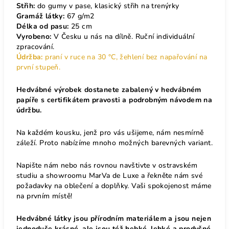
Střih:
do gumy v pase, klasický střih na trenýrky
Gramáž látky:
67 g/m2
Délka od pasu:
25 cm
Vyrobeno:
V Česku u nás na dílně. Ruční individuální
zpracování.
Údržba:
praní v ruce na 30 °C, žehlení bez napařování na
první stupeň.
Hedvábné výrobek dostanete zabalený v hedvábném
papíře s certifikátem pravosti a podrobným návodem na
údržbu.
Na každém kousku, jenž pro vás ušijeme, nám nesmírně
záleží. Proto nabízíme mnoho možných barevných variant.
Napište nám nebo nás rovnou navštivte v ostravském
studiu a showroomu MarVa de Luxe a řekněte nám své
požadavky na oblečení a doplňky. Vaši spokojenost máme
na prvním místě!
Hedvábné látky jsou přírodním materiálem a jsou nejen
jednoduše krásné, ale jsou též hebké, lehké a prodyšné.