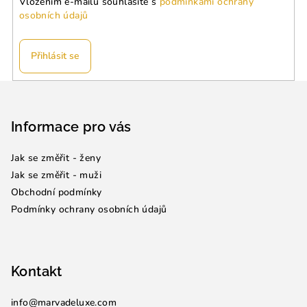
Vložením e-mailu souhlasíte s
podmínkami ochrany
osobních údajů
Přihlásit se
Z
á
p
Informace pro vás
a
Jak se změřit - ženy
t
Jak se změřit - muži
í
Obchodní podmínky
Podmínky ochrany osobních údajů
Kontakt
info
@
marvadeluxe.com