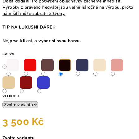
Doba dodání:
Po potvrzení objednávky začneme ihned šít.
Výrobky z pravého hedvábí jsou velmi náročné na výrobu, proto
nám šití může zabrat i 3 týdny.
TIP NA LUXUSNÍ DÁREK
Nejprve klikni, a vyber si svou barvu.
BARVA
VELIKOST
3 500 Kč
Měrná
Zvolte variantu
cena: