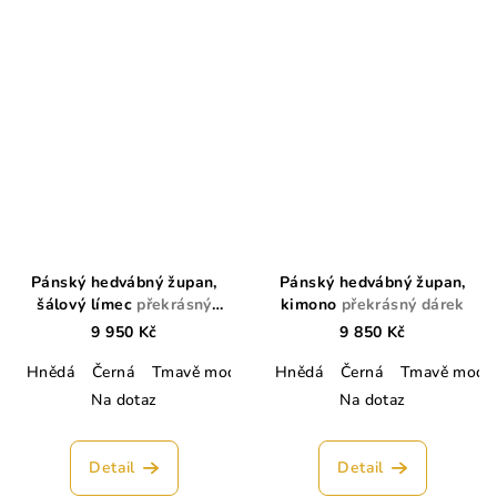
Pánský hedvábný župan,
Pánský hedvábný župan,
šálový límec
překrásný
kimono
překrásný dárek
dárek
9 950 Kč
9 850 Kč
Hnědá
Černá
Tmavě modrá
Lahvově zelená
Hnědá
Černá
Stříbrná
Tmavě modr
Kr
Na dotaz
Na dotaz
Detail
Detail