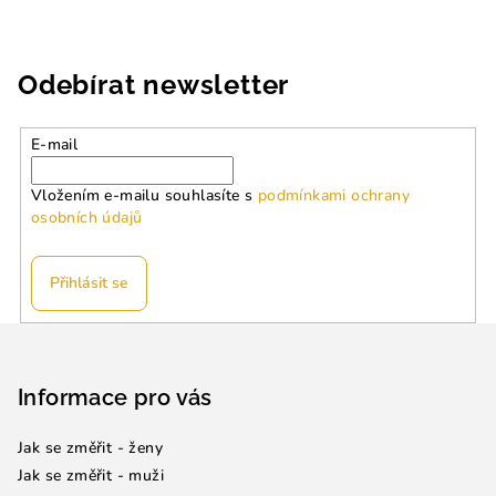
Odebírat newsletter
E-mail
Vložením e-mailu souhlasíte s
podmínkami ochrany
osobních údajů
Přihlásit se
Z
á
p
Informace pro vás
a
Jak se změřit - ženy
t
Jak se změřit - muži
í