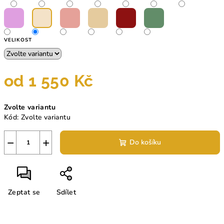
VELIKOST
od
1 550 Kč
Měrná
Zvolte variantu
cena:
Kód:
Zvolte variantu
−
+
Do košíku
Zeptat se
Sdílet