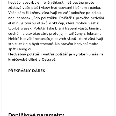
hedvábí absorbuje méně vlhkosti než bavlna proto
zůstává vaše pleť i vlasy hydratované i během spánku.
Vaše séra či krémy, zůstávají ve vaší pokožce po celou
noc, nenasakují do polštářku. Polštář z pravého hedvábí
eliminuje tvorbu otlaků v obličeji, které mohou vést k
tvorbě vrásek. Polštář také brání třepení vlasů, lámání,
cuchání a elektrizování, proto jej milují ženy s loknami.
Hebké hedvábí nenarušuje povrch vlasů, které zůstávají
stále lesklé a hydratované. Na pravém hedvábí mohou
spát i alergici.
Hedvábný polštář i vnitřní polštář je vyroben u nás na
krejčovské dílně v Ostravě.
PŘEKRÁSNÝ DÁREK
Doplňkové parametry