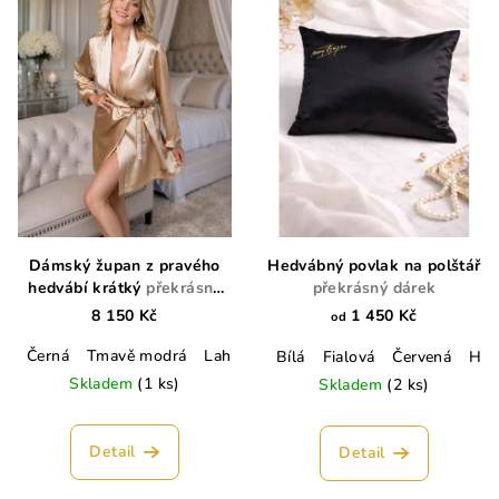
Dámský župan z pravého
Hedvábný povlak na polštář
hedvábí krátký
překrásný
překrásný dárek
dárek
8 150 Kč
1 450 Kč
od
Černá
Tmavě modrá
Lahvově zelená
Champagne
Lososo
Bílá
Fialová
Červená
Hně
Skladem
(1 ks)
Skladem
(2 ks)
Detail
Detail