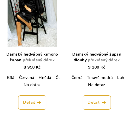
Dámský hedvábný kimono
Dámský hedvábný župan
župan
překrásný dárek
dlouhý
překrásný dárek
8 950 Kč
9 100 Kč
Bílá
Červená
Hnědá
Černá
Tmavě modrá
Černá
Tmavě modrá
Lahvově zelen
Lahvo
Na dotaz
Na dotaz
Detail
Detail