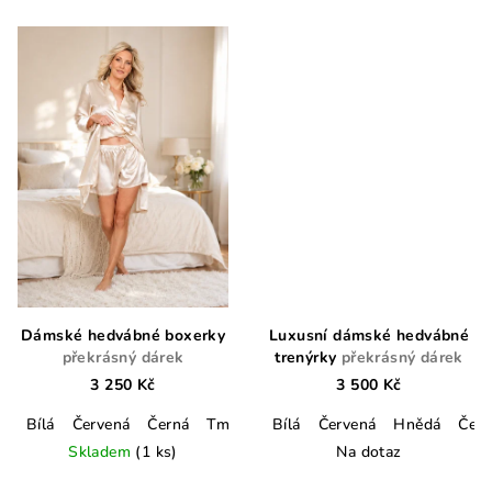
Dámské hedvábné boxerky
Luxusní dámské hedvábné
překrásný dárek
trenýrky
překrásný dárek
3 250 Kč
3 500 Kč
Bílá
Červená
Černá
Tmavě modrá
Bílá
Červená
Lahvově zelená
Hnědá
Cham
Čern
Skladem
(1 ks)
Na dotaz