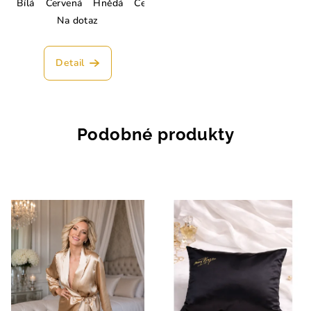
Bílá
Červená
Hnědá
Černá
Tmavě modrá
Lahvově zelen
Na dotaz
Detail
Podobné produkty