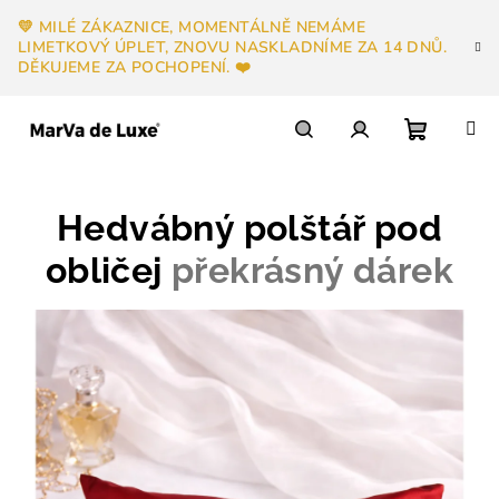
Přejít
💛 MILÉ ZÁKAZNICE, MOMENTÁLNĚ NEMÁME
na
LIMETKOVÝ ÚPLET, ZNOVU NASKLADNÍME ZA 14 DNŮ.
obsah
DĚKUJEME ZA POCHOPENÍ. ❤️
Nákupn
Hledat
Přihlášení
Hedvábný polštář pod
košík
obličej
překrásný dárek