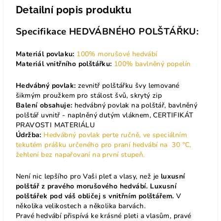
Detailní popis produktu
Specifikace HEDVÁBNÉHO POLŠTÁŘKU:
Materiál povlaku:
100% morušové hedvábí
Materiál vnitřního polštářku:
100% bavlněný popelín
Hedvábný povlak:
zevnitř polštářku švy lemované
šikmým proužkem pro stálost švů, skrytý zip
Balení obsahuje:
hedvábný povlak na polštář, bavlněný
polštář uvnitř - naplněný dutým vláknem, CERTIFIKÁT
PRAVOSTI MATERIÁLU
Údržba:
Hedvábný povlak perte ručně, ve speciálním
tekutém prášku určeného pro praní hedvábí na 30 °C,
žehlení bez napařovaní na první stupeň.
Není nic lepšího pro Vaši pleť a vlasy, než je
luxusní
polštář z pravého morušového hedvábí.
Luxusní
polštářek pod váš obličej s vnitřním polštářem.
V
několika velikostech a několika barvách.
Pravé hedvábí přispívá ke krásné pleti a vlasům, pravé