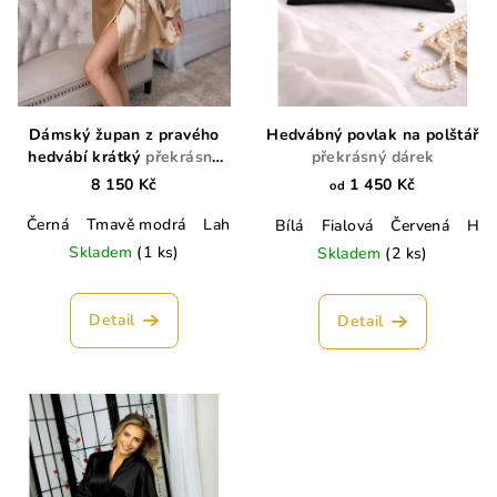
Dámský župan z pravého
Hedvábný povlak na polštář
hedvábí krátký
překrásný
překrásný dárek
dárek
8 150 Kč
1 450 Kč
od
Černá
Tmavě modrá
Lahvově zelená
Champagne
Lososo
Bílá
Fialová
Červená
Hně
Skladem
(1 ks)
Skladem
(2 ks)
Detail
Detail