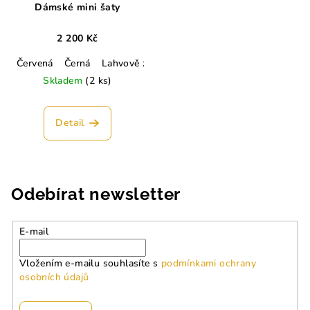
Dámské mini šaty
2 200 Kč
Červená
Černá
Lahvově zelená
Hořčicová
Camel
Army 
Skladem
(2 ks)
Detail
Odebírat newsletter
E-mail
Vložením e-mailu souhlasíte s
podmínkami ochrany
osobních údajů