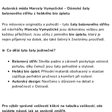
Autorská móda Marcely Vymyslické – Dámské šaty
balonového střihu z hebkého bio úpletu
Pro milovnice originality a pohodlí – tyto
šaty balonového střihu
od návrhářky
Marcely Vymyslické
jsou dokonalou volbou pro
každou příležitost. Jsou ušity z jemného
bio úpletu
, který je
nejen příjemný na dotek, ale také šetrný k životnímu prostředí.
💫
Co dělá tyto šaty jedinečné?
Balonový střih:
Skvěle padne a zároveň poskytuje volnost
pohybu, díky čemuž jsou šaty pohodlné a stylové.
Hebký bio úplet:
Přírodní materiál obohacený o elastan
zajišťuje perfektní pružnost a komfort při nošení.
Autorský design:
Navrženo s důrazem na detail a
jedinečnost v Ostravě.
Pro výběr správné velikosti klikni na tabulku velikostí, zde
najdete návod, jak se správně změřit.