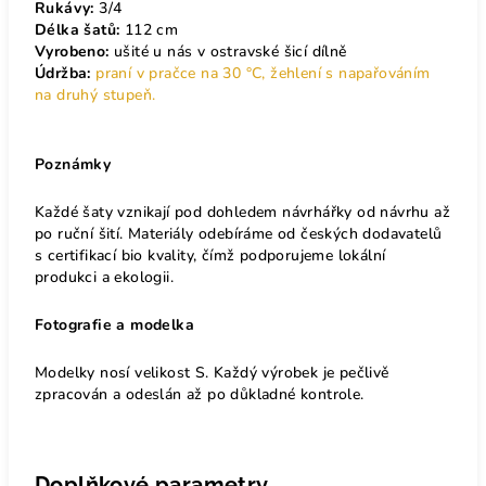
Rukávy:
3/4
Délka šatů:
112 cm
Vyrobeno:
ušité u nás v ostravské šicí dílně
Údržba:
praní v pračce na 30 °C, žehlení s napařováním
na druhý stupeň.
Poznámky
Každé šaty vznikají pod dohledem návrhářky od návrhu až
po ruční šití. Materiály odebíráme od českých dodavatelů
s certifikací bio kvality, čímž podporujeme lokální
produkci a ekologii.
Fotografie a modelka
Modelky nosí velikost S. Každý výrobek je pečlivě
zpracován a odeslán až po důkladné kontrole.
Doplňkové parametry