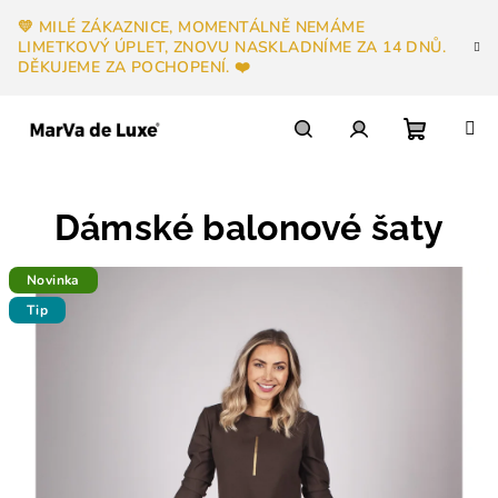
Přejít
💛 MILÉ ZÁKAZNICE, MOMENTÁLNĚ NEMÁME
na
LIMETKOVÝ ÚPLET, ZNOVU NASKLADNÍME ZA 14 DNŮ.
obsah
DĚKUJEME ZA POCHOPENÍ. ❤️
Nákupn
Hledat
Přihlášení
Dámské balonové šaty
košík
Novinka
Tip