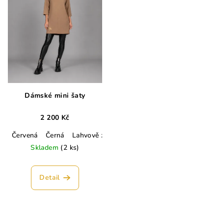
Dámské mini šaty
2 200 Kč
Červená
Černá
Lahvově zelená
Hořčicová
Camel
Army 
Skladem
(2 ks)
Detail