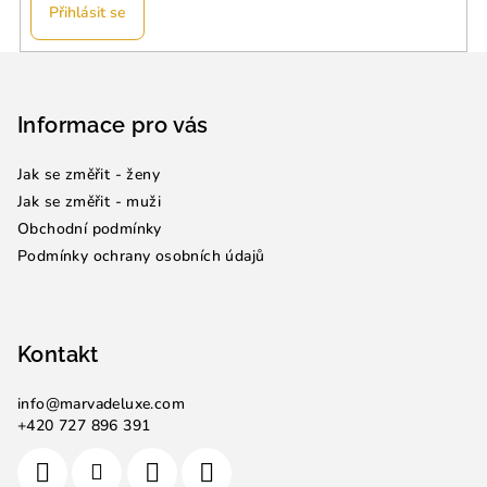
Přihlásit se
Z
á
p
Informace pro vás
a
Jak se změřit - ženy
t
Jak se změřit - muži
í
Obchodní podmínky
Podmínky ochrany osobních údajů
Kontakt
info
@
marvadeluxe.com
+420 727 896 391