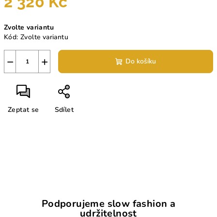
2 320 Kč
Měrná
Zvolte variantu
cena:
Kód:
Zvolte variantu
−
+
Do košíku
Zeptat se
Sdílet
Podporujeme slow fashion a
udržitelnost