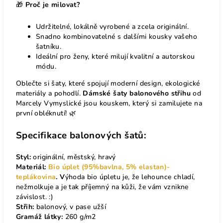
🎁
Proč je milovat?
Udržitelné, lokálně vyrobené a zcela originální.
Snadno kombinovatelné s dalšími kousky vašeho
šatníku.
Ideální pro ženy, které milují kvalitní a autorskou
módu.
Oblečte si šaty, které spojují moderní design, ekologické
materiály a pohodlí.
Dámské šaty balonového střihu
od
Marcely Vymyslické jsou kouskem, který si zamilujete na
první obléknutí! 🌿
Specifikace balonových šatů:
Styl:
originální, městský, hravý
Materiál:
Bio úplet (95%bavlna, 5% elastan)-
teplákovina
. V
ýhoda bio úpletu je, že lehounce chladí,
nežmolkuje a je tak příjemný na kůži, že vám vznikne
závislost. :)
Střih:
balonový, v pase užší
Gramáž látky:
260 g/m2