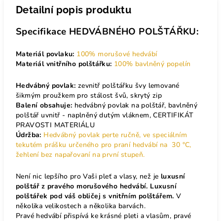
Detailní popis produktu
Specifikace HEDVÁBNÉHO POLŠTÁŘKU:
Materiál povlaku:
100% morušové hedvábí
Materiál vnitřního polštářku:
100% bavlněný popelín
Hedvábný povlak:
zevnitř polštářku švy lemované
šikmým proužkem pro stálost švů, skrytý zip
Balení obsahuje:
hedvábný povlak na polštář, bavlněný
polštář uvnitř - naplněný dutým vláknem, CERTIFIKÁT
PRAVOSTI MATERIÁLU
Údržba:
Hedvábný povlak perte ručně, ve speciálním
tekutém prášku určeného pro praní hedvábí na 30 °C,
žehlení bez napařovaní na první stupeň.
Není nic lepšího pro Vaši pleť a vlasy, než je
luxusní
polštář z pravého morušového hedvábí.
Luxusní
polštářek pod váš obličej s vnitřním polštářem.
V
několika velikostech a několika barvách.
Pravé hedvábí přispívá ke krásné pleti a vlasům, pravé