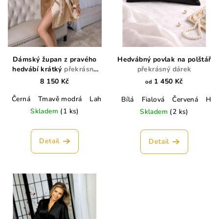
Dámský župan z pravého
Hedvábný povlak na polštář
hedvábí krátký
překrásný
překrásný dárek
dárek
8 150 Kč
1 450 Kč
od
Černá
Tmavě modrá
Lahvově zelená
Champagne
Lososo
Bílá
Fialová
Červená
Hně
Skladem
(1 ks)
Skladem
(2 ks)
Detail
Detail