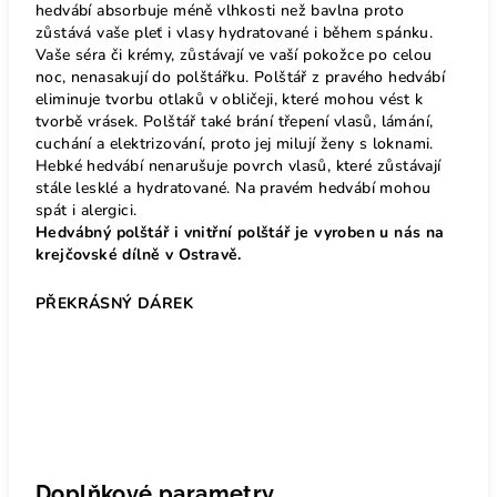
hedvábí absorbuje méně vlhkosti než bavlna proto
zůstává vaše pleť i vlasy hydratované i během spánku.
Vaše séra či krémy, zůstávají ve vaší pokožce po celou
noc, nenasakují do polštářku. Polštář z pravého hedvábí
eliminuje tvorbu otlaků v obličeji, které mohou vést k
tvorbě vrásek. Polštář také brání třepení vlasů, lámání,
cuchání a elektrizování, proto jej milují ženy s loknami.
Hebké hedvábí nenarušuje povrch vlasů, které zůstávají
stále lesklé a hydratované. Na pravém hedvábí mohou
spát i alergici.
Hedvábný polštář i vnitřní polštář je vyroben u nás na
krejčovské dílně v Ostravě.
PŘEKRÁSNÝ DÁREK
Doplňkové parametry