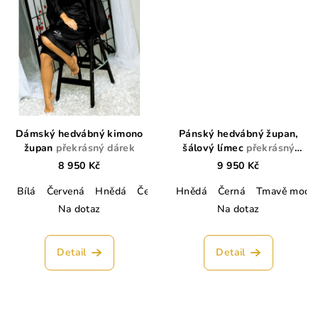
Dámský hedvábný kimono
Pánský hedvábný župan,
župan
překrásný dárek
šálový límec
překrásný
dárek
8 950 Kč
9 950 Kč
Bílá
Červená
Hnědá
Černá
Tmavě modrá
Hnědá
Černá
Lahvově zelen
Tmavě modr
Na dotaz
Na dotaz
Detail
Detail