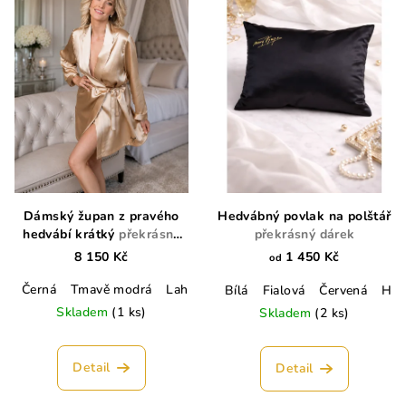
Dámský župan z pravého
Hedvábný povlak na polštář
hedvábí krátký
překrásný
překrásný dárek
dárek
8 150 Kč
1 450 Kč
od
Černá
Tmavě modrá
Lahvově zelená
Champagne
Lososo
Bílá
Fialová
Červená
Hně
Skladem
(1 ks)
Skladem
(2 ks)
Detail
Detail