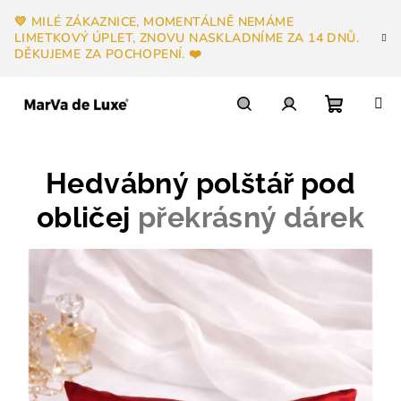
Přejít
💛 MILÉ ZÁKAZNICE, MOMENTÁLNĚ NEMÁME
na
LIMETKOVÝ ÚPLET, ZNOVU NASKLADNÍME ZA 14 DNŮ.
obsah
DĚKUJEME ZA POCHOPENÍ. ❤️
Nákupn
Hledat
Přihlášení
Hedvábný polštář pod
košík
obličej
překrásný dárek