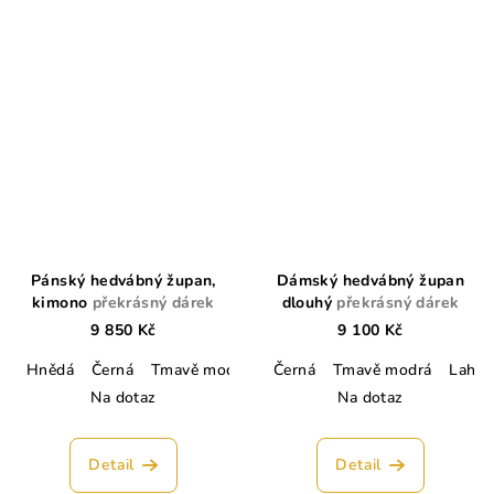
Pánský hedvábný župan,
Dámský hedvábný župan
kimono
překrásný dárek
dlouhý
překrásný dárek
9 850 Kč
9 100 Kč
Hnědá
Černá
Tmavě modrá
Lahvově zelená
Černá
Tmavě modrá
Stříbrná
Lahvo
Kr
Na dotaz
Na dotaz
Detail
Detail