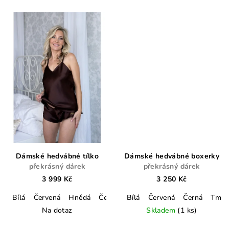
Dámské hedvábné tílko
Dámské hedvábné boxerky
překrásný dárek
překrásný dárek
3 999 Kč
3 250 Kč
Bílá
Červená
Hnědá
Černá
Tmavě modrá
Bílá
Červená
Lahvově zelen
Černá
Tmav
Na dotaz
Skladem
(1 ks)