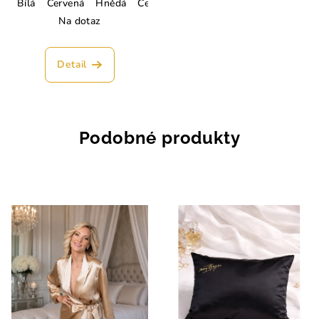
Bílá
Červená
Hnědá
Černá
Tmavě modrá
Champagne
Na dotaz
Detail
Podobné produkty