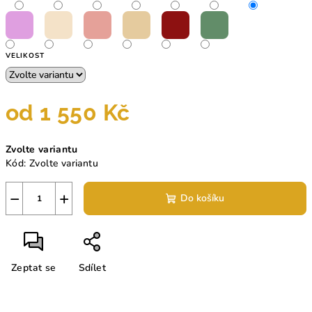
VELIKOST
od
1 550 Kč
Měrná
Zvolte variantu
cena:
Kód:
Zvolte variantu
−
+
Do košíku
Zeptat se
Sdílet