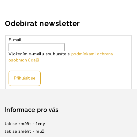
Odebírat newsletter
E-mail
Vložením e-mailu souhlasíte s
podmínkami ochrany
osobních údajů
Přihlásit se
Z
á
p
Informace pro vás
a
Jak se změřit - ženy
t
Jak se změřit - muži
í