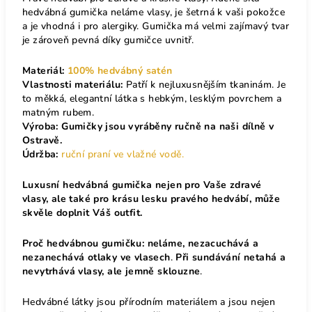
hedvábná gumička neláme vlasy, je šetrná k vaši pokožce
a je vhodná i pro alergiky. Gumička má velmi zajímavý tvar
je zároveň pevná díky gumičce uvnitř.
Materiál:
100% hedvábný satén
Vlastnosti materiálu:
Patří k nejluxusnějším tkaninám. Je
to měkká, elegantní látka s hebkým, lesklým povrchem a
matným rubem.
Výroba: Gumičky jsou vyráběny ručně na naši dílně v
Ostravě.
Údržba:
ruční praní ve vlažné vodě.
Luxusní hedvábná gumička nejen pro Vaše zdravé
vlasy, ale také pro krásu lesku pravého hedvábí, může
skvěle doplnit Váš outfit.
Proč hedvábnou gumičku: neláme, nezacuchává a
nezanechává otlaky ve vlasech
.
Při sundávání netahá a
nevytrhává vlasy, ale jemně sklouzne
.
Hedvábné látky jsou přírodním materiálem a jsou nejen