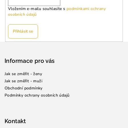
Vložením e-mailu souhlasíte s
podmínkami ochrany
osobních údajů
Přihlásit se
Z
á
p
Informace pro vás
a
Jak se změřit - ženy
t
Jak se změřit - muži
í
Obchodní podmínky
Podmínky ochrany osobních údajů
Kontakt