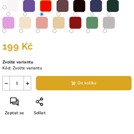
199 Kč
Měrná
Zvolte variantu
cena:
Kód:
Zvolte variantu
−
+
Do košíku
Zeptat se
Sdílet