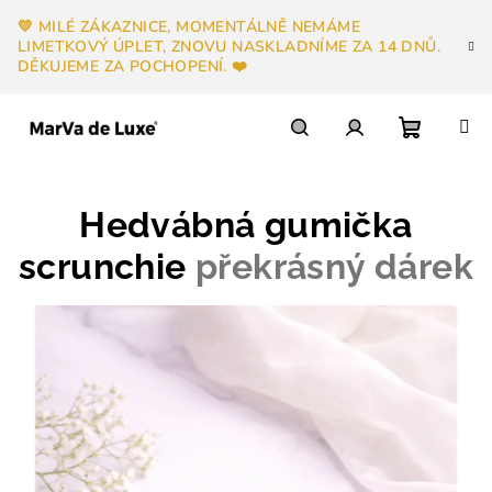
Přejít
💛 MILÉ ZÁKAZNICE, MOMENTÁLNĚ NEMÁME
na
LIMETKOVÝ ÚPLET, ZNOVU NASKLADNÍME ZA 14 DNŮ.
obsah
DĚKUJEME ZA POCHOPENÍ. ❤️
Nákupn
Hledat
Přihlášení
Hedvábná gumička
košík
scrunchie
překrásný dárek