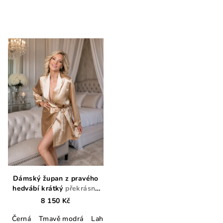
Dámský župan z pravého
hedvábí krátký
překrásný
dárek
8 150 Kč
Černá
Tmavě modrá
Lahvově zelená
Champagne
Lososo