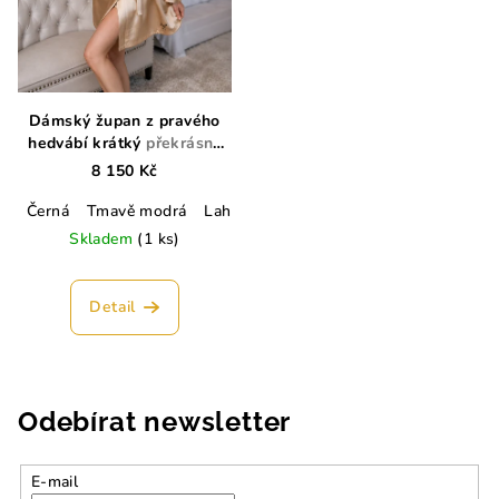
Dámský župan z pravého
hedvábí krátký
překrásný
dárek
8 150 Kč
Černá
Tmavě modrá
Lahvově zelená
Champagne
Lososo
Skladem
(1 ks)
Detail
Odebírat newsletter
E-mail