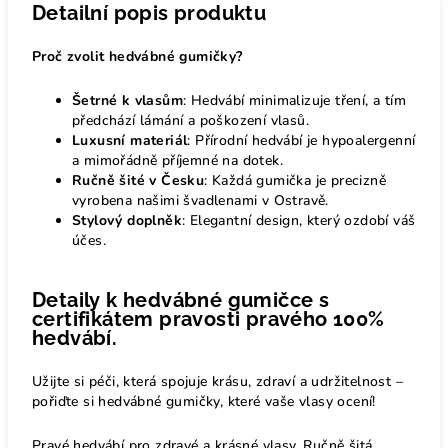
Detailní popis produktu
Proč zvolit hedvábné gumičky?
Šetrné k vlasům
: Hedvábí minimalizuje tření, a tím
předchází lámání a poškození vlasů.
Luxusní materiál
: Přírodní hedvábí je hypoalergenní
a mimořádně příjemné na dotek.
Ručně šité v Česku
: Každá gumička je precizně
vyrobena našimi švadlenami v Ostravě.
Stylový doplněk
: Elegantní design, který ozdobí váš
účes.
Detaily k hedvábné gumičce s
certifikátem pravosti pravého 100%
hedvábí.
Užijte si péči, která spojuje krásu, zdraví a udržitelnost –
pořiďte si hedvábné gumičky, které vaše vlasy ocení!
Pravé hedvábí pro zdravé a krásné vlasy. Ručně šitá