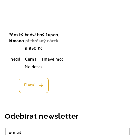
Pánský hedvábný župan,
kimono
překrásný dárek
9 850 Kč
Hnědá
Černá
Tmavě modrá
Lahvově zelená
Stříbrná
Kr
Na dotaz
Detail
Odebírat newsletter
E-mail