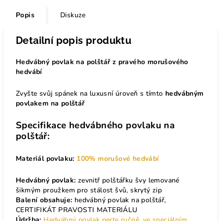
Popis
Diskuze
Detailní popis produktu
Hedvábný povlak na polštář z pravého morušového
hedvábí
Zvyšte svůj spánek na luxusní úroveň s tímto
hedvábným
povlakem na polštář
Specifikace hedvábného povlaku na
polštář:
Materiál povlaku:
100% morušové hedvábí
Hedvábný povlak:
zevnitř polštářku švy lemované
šikmým proužkem pro stálost švů, skrytý zip
Balení obsahuje:
hedvábný povlak na polštář,
CERTIFIKÁT PRAVOSTI MATERIÁLU
Údržba:
Hedvábný povlak perte ručně, ve speciálním