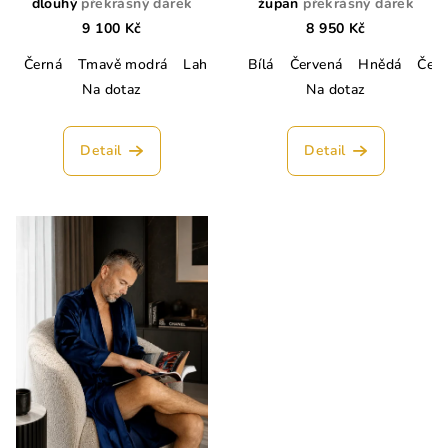
dlouhý
překrásný dárek
župan
překrásný dárek
9 100 Kč
8 950 Kč
Černá
Tmavě modrá
Lahvově zelená
Bílá
Červená
Champagne
Hnědá
Lososo
Čern
Na dotaz
Na dotaz
Detail
Detail