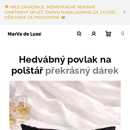
Přejít
💛 MILÉ ZÁKAZNICE, MOMENTÁLNĚ NEMÁME
na
LIMETKOVÝ ÚPLET, ZNOVU NASKLADNÍME ZA 14 DNŮ.
obsah
DĚKUJEME ZA POCHOPENÍ. ❤️
Nákupn
Hledat
Přihlášení
Hedvábný povlak na
košík
polštář
překrásný dárek