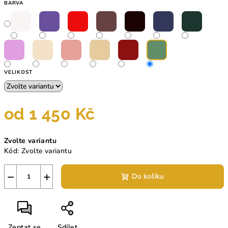
BARVA
VELIKOST
od
1 450 Kč
Měrná
Zvolte variantu
cena:
Kód:
Zvolte variantu
−
+
Do košíku
Zeptat se
Sdílet