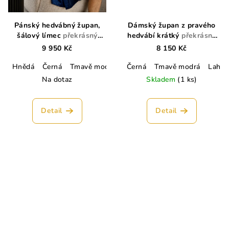
Pánský hedvábný župan,
Dámský župan z pravého
šálový límec
překrásný
hedvábí krátký
překrásný
dárek
dárek
9 950 Kč
8 150 Kč
Hnědá
Černá
Tmavě modrá
Lahvově zelená
Černá
Tmavě modrá
Stříbrná
Lahvo
Kr
Na dotaz
Skladem
(1 ks)
Detail
Detail