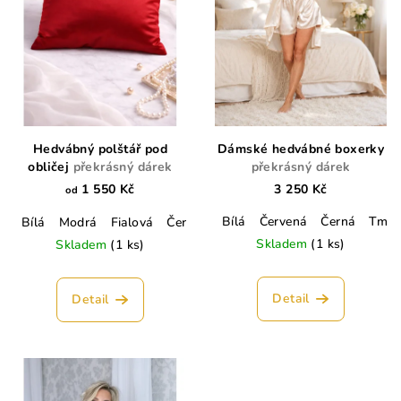
Hedvábný polštář pod
Dámské hedvábné boxerky
obličej
překrásný dárek
překrásný dárek
1 550 Kč
3 250 Kč
od
Bílá
Červená
Černá
Tmav
Bílá
Modrá
Fialová
Červená
Hnědá
Černá
Lahvově ze
Skladem
(1 ks)
Skladem
(1 ks)
Detail
Detail