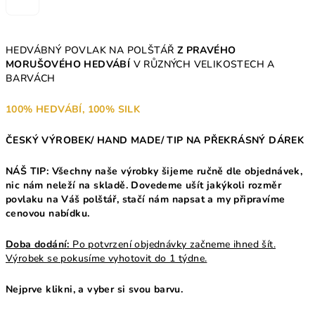
HEDVÁBNÝ POVLAK NA POLŠTÁŘ
Z PRAVÉHO
MORUŠOVÉHO HEDVÁBÍ
V RŮZNÝCH VELIKOSTECH A
BARVÁCH
100% HEDVÁBÍ, 100% SILK
ČESKÝ VÝROBEK/ HAND MADE/ TIP NA PŘEKRÁSNÝ DÁREK
NÁŠ TIP: Všechny naše výrobky šijeme ručně dle objednávek,
nic nám neleží na skladě. Dovedeme ušít jakýkoli rozměr
povlaku na Váš polštář, stačí nám napsat a my připravíme
cenovou nabídku.
Doba dodání:
Po potvrzení objednávky začneme ihned šít.
Výrobek se pokusíme vyhotovit do 1 týdne.
Nejprve klikni, a vyber si svou barvu.