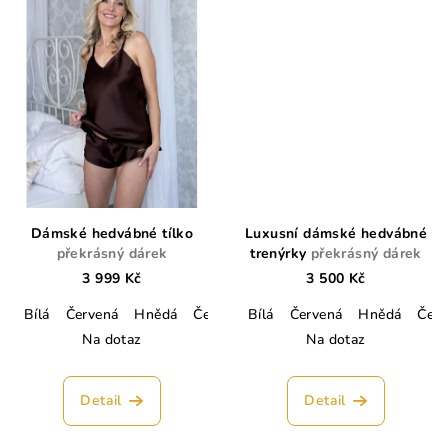
Dámské hedvábné tílko
Luxusní dámské hedvábné
překrásný dárek
trenýrky
překrásný dárek
3 999 Kč
3 500 Kč
Bílá
Červená
Hnědá
Černá
Tmavě modrá
Bílá
Červená
Lahvově zelen
Hnědá
Čern
Na dotaz
Na dotaz
Detail
Detail