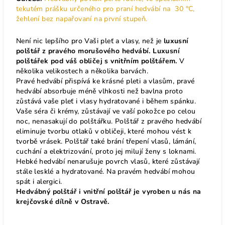
tekutém prášku určeného pro praní hedvábí na 30 °C,
žehlení bez napařovaní na první stupeň.
Není nic lepšího pro Vaši pleť a vlasy, než je
luxusní
polštář z pravého morušového hedvábí. Luxusní
polštářek pod váš obličej s vnitřním polštářem.
V
několika velikostech a několika barvách.
Pravé hedvábí přispívá ke krásné pleti a vlasům, pravé
hedvábí absorbuje méně vlhkosti než bavlna proto
zůstává vaše pleť i vlasy hydratované i během spánku.
Vaše séra či krémy, zůstávají ve vaší pokožce po celou
noc, nenasakují do polštářku. Polštář z pravého hedvábí
eliminuje tvorbu otlaků v obličeji, které mohou vést k
tvorbě vrásek. Polštář také brání třepení vlasů, lámání,
cuchání a elektrizování, proto jej milují ženy s loknami.
Hebké hedvábí nenarušuje povrch vlasů, které zůstávají
stále lesklé a hydratované. Na pravém hedvábí mohou
spát i alergici.
Hedvábný polštář i vnitřní polštář je vyroben u nás na
krejčovské dílně v Ostravě.