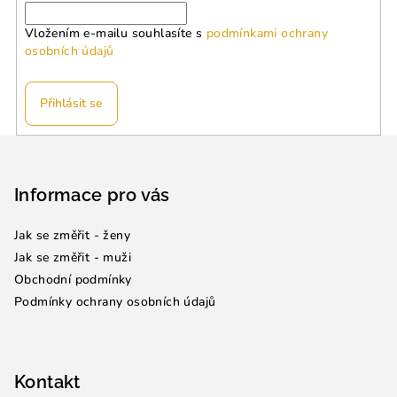
Vložením e-mailu souhlasíte s
podmínkami ochrany
osobních údajů
Přihlásit se
Z
á
p
Informace pro vás
a
Jak se změřit - ženy
t
Jak se změřit - muži
í
Obchodní podmínky
Podmínky ochrany osobních údajů
Kontakt