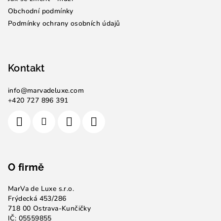
í
Obchodní podmínky
Podmínky ochrany osobních údajů
Kontakt
info
@
marvadeluxe.com
+420 727 896 391
O firmě
MarVa de Luxe s.r.o.
Frýdecká 453/286
718 00 Ostrava-Kunčičky
IČ: 05559855