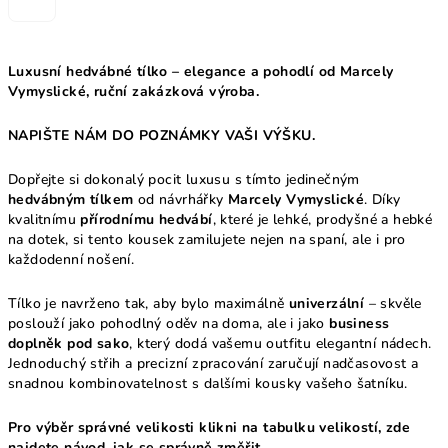
Luxusní hedvábné tílko – elegance a pohodlí od Marcely
Vymyslické, ruční zakázková výroba.
NAPIŠTE NÁM DO POZNÁMKY VAŠI VÝŠKU.
Dopřejte si dokonalý pocit luxusu s tímto jedinečným
hedvábným tílkem
od návrhářky
Marcely Vymyslické
. Díky
kvalitnímu
přírodnímu hedvábí
, které je lehké, prodyšné a hebké
na dotek, si tento kousek zamilujete nejen na spaní, ale i pro
každodenní nošení.
Tílko je navrženo tak, aby bylo maximálně
univerzální
– skvěle
poslouží jako pohodlný oděv na doma, ale i jako
business
doplněk pod sako
, který dodá vašemu outfitu elegantní nádech.
Jednoduchý střih a precizní zpracování zaručují nadčasovost a
snadnou kombinovatelnost s dalšími kousky vašeho šatníku.
Pro výběr správné velikosti klikni na tabulku velikostí, zde
najdete návod, jak se správně změřit.