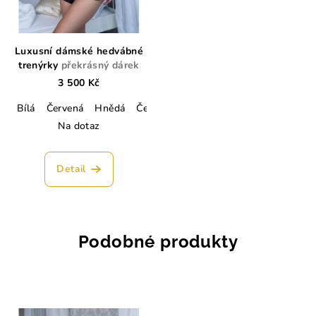
Luxusní dámské hedvábné
trenýrky
překrásný dárek
3 500 Kč
Bílá
Červená
Hnědá
Černá
Tmavě modrá
Champagne
Na dotaz
Detail
Podobné produkty