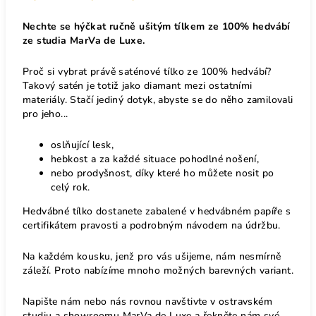
Nechte se hýčkat ručně ušitým tílkem ze 100% hedvábí
ze studia MarVa de Luxe.
Proč si vybrat právě saténové tílko ze 100% hedvábí?
Takový satén je totiž jako diamant mezi ostatními
materiály. Stačí jediný dotyk, abyste se do něho zamilovali
pro jeho...
oslňující lesk,
hebkost a za každé situace pohodlné nošení,
nebo prodyšnost, díky které ho můžete nosit po
celý rok.
Hedvábné tílko dostanete zabalené v hedvábném papíře s
certifikátem pravosti a podrobným návodem na údržbu.
Na každém kousku, jenž pro vás ušijeme, nám nesmírně
záleží. Proto nabízíme mnoho možných barevných variant.
Napište nám nebo nás rovnou navštivte v ostravském
studiu a showroomu MarVa de Luxe a řekněte nám své