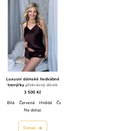
Luxusní dámské hedvábné
trenýrky
překrásný dárek
3 500 Kč
Bílá
Červená
Hnědá
Černá
Tmavě modrá
Champagne
Na dotaz
Detail