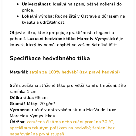
Univerzálnost:
Ideální na spaní, běžné nošení i do
práce.
Lokální výroba:
Ručně šité v Ostravě s důrazem na
kvalitu a udržitelnost.
Objevte tílko, které propojuje praktičnost, eleganci a
pohodlí.
Luxusní hedvábné tílko Marcely Vymyslické
je
kousek, který by neměl chybět ve vašem šatníku! 🌸✨
Specifikace hedvábného tílka
Materiál:
satén ze 100% hedvábí (tzv. pravé hedvábí)
Střih
: zešikma střižené tílko pro větší komfort nošení, šíře
ramínka 1 cm
Délka tílka:
65 cm
Gramáž
látky
: 70 g/m²
Vyrobeno:
ručně v ostravském studiu MarVa de Luxe
Marcelou Vymyslickou
Údržba
:
zaručená čistírna nebo ruční praní na 30 °C,
speciálním tekutým práškem na hedvábí; žehlení bez
napařování na první stupeň