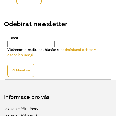
Odebírat newsletter
E-mail
Vložením e-mailu souhlasíte s
podmínkami ochrany
osobních údajů
Přihlásit se
Z
á
p
Informace pro vás
a
Jak se změřit - ženy
t
Jak se změřit - muži