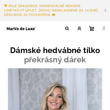
Přejít
💛 MILÉ ZÁKAZNICE, MOMENTÁLNĚ NEMÁME
na
LIMETKOVÝ ÚPLET, ZNOVU NASKLADNÍME ZA 14 DNŮ.
obsah
DĚKUJEME ZA POCHOPENÍ. ❤️
Nákupn
Hledat
Přihlášení
Dámské hedvábné tílko
košík
překrásný dárek