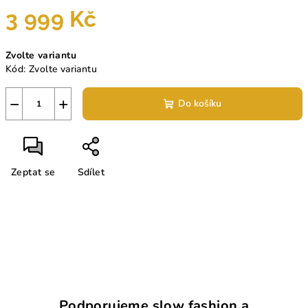
3 999 Kč
Měrná
Zvolte variantu
cena:
Kód:
Zvolte variantu
−
+
Do košíku
Zeptat se
Sdílet
Podporujeme slow fashion a