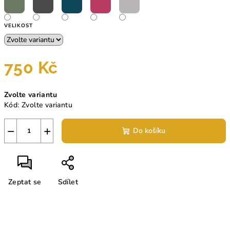
VELIKOST
750 Kč
Měrná
Zvolte variantu
cena:
Kód:
Zvolte variantu
−
+
Do košíku
Zeptat se
Sdílet