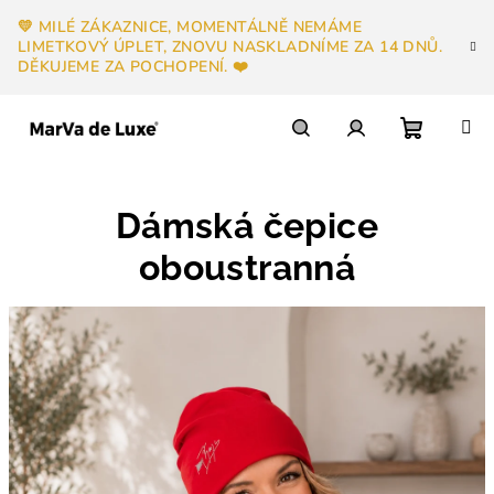
Přejít
💛 MILÉ ZÁKAZNICE, MOMENTÁLNĚ NEMÁME
na
LIMETKOVÝ ÚPLET, ZNOVU NASKLADNÍME ZA 14 DNŮ.
obsah
DĚKUJEME ZA POCHOPENÍ. ❤️
Nákupn
Hledat
Přihlášení
Dámská čepice
košík
oboustranná