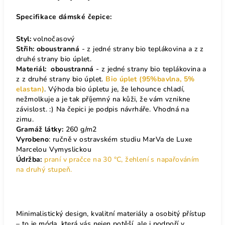
Specifikace dámské čepice:
Styl:
volnočasový
Střih:
oboustranná
- z jedné strany bio teplákovina a z z
druhé strany bio úplet.
Materiál:
oboustranná
- z jedné strany bio teplákovina a
z z druhé strany bio úplet.
Bio úplet (95%bavlna, 5%
elastan)
. Výhoda bio úpletu je, že lehounce chladí,
nežmolkuje a je tak příjemný na kůži, že vám vznikne
závislost. :) Na čepici je podpis návrháře. Vhodná na
zimu.
Gramáž látky:
260 g/m2
Vyrobeno
: ručně v ostravském studiu MarVa de Luxe
Marcelou Vymyslickou
Údržba:
praní v pračce na 30 °C, žehlení s napařováním
na druhý stupeň.
Minimalistický design, kvalitní materiály a osobitý přístup
– to je móda, která vás nejen potěší, ale i podpoří v