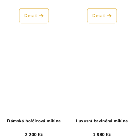
Detail
Detail
Dámská hořčicová mikina
Luxusní bavlněná mikina
2 200 Kč
1 980 Kč