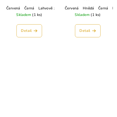
Červená
Černá
Lahvově zelená
Červená
Smetanová
Hnědá
Hořčicová
Černá
La
P
Skladem
(1 ks)
Skladem
(1 ks)
Detail
Detail