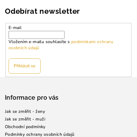
Odebírat newsletter
E-mail
Vložením e-mailu souhlasíte s
podmínkami ochrany
osobních údajů
Přihlásit se
Z
á
p
Informace pro vás
a
Jak se změřit - ženy
t
Jak se změřit - muži
í
Obchodní podmínky
Podmínky ochrany osobních údajů