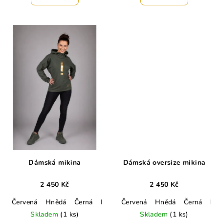
Dámská mikina
Dámská oversize mikina
2 450 Kč
2 450 Kč
Červená
Hnědá
Černá
Lahvově zelená
Červená
Hnědá
Smetanová
Černá
Army
La
Skladem
(1 ks)
Skladem
(1 ks)