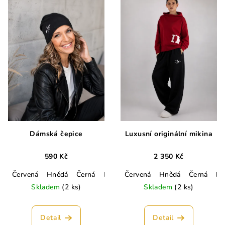
Dámská čepice
Luxusní originální mikina
590 Kč
2 350 Kč
Červená
Hnědá
Černá
Lahvově zelená
Červená
Hnědá
Smetanová
Černá
Hořč
La
Skladem
(2 ks)
Skladem
(2 ks)
Detail
Detail