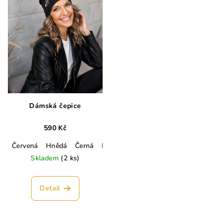
Dámská čepice
590 Kč
Červená
Hnědá
Černá
Lahvově zelená
Smetanová
Hořč
Skladem
(2 ks)
Detail