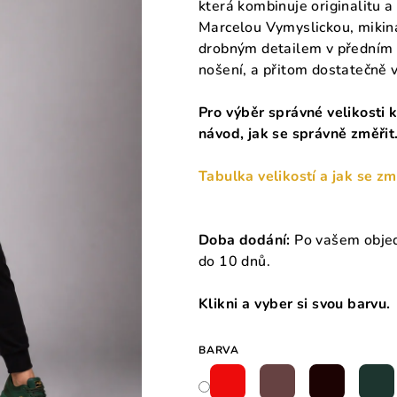
která kombinuje originalitu 
Marcelou Vymyslickou, mikina
drobným detailem v předním d
nošení, a přitom dostatečně v
Pro výběr správné velikosti k
návod, jak se správně změřit
Tabulka velikostí a jak se zm
Doba dodání:
Po vašem objed
do 10 dnů.
Klikni a vyber si svou barvu.
BARVA