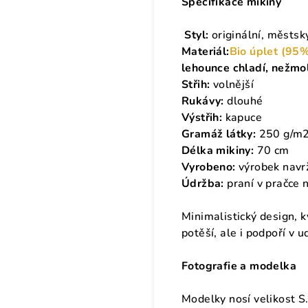
Specifikace mikiny
Styl:
originální, městsk
Materiál:
Bio úplet (9
lehounce chladí, nežmolk
Střih:
volnější
Rukávy:
dlouhé
Výstřih:
kapuce
Gramáž látky:
250 g/m
Délka mikiny:
70 cm
Vyrobeno:
výrobek navr
Údržba:
praní v pračce 
Minimalistický design, k
potěší, ale i podpoří v u
Fotografie a modelka
Modelky nosí velikost S