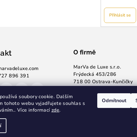
Přihlásit se
akt
O firmě
MarVa de Luxe s.r.o.
marvadeluxe.com
Frýdecká 453/286
727 896 391
718 00 Ostrava-Kunčičky
IČ: 05559855
Nejsme plátci DPH.
používá soubory cookie. Dalším
Odmítnout
m tohoto webu vyjadřujete souhlas s
íváním.. Více informací
zde
.
í
Copyright 2026
Ma