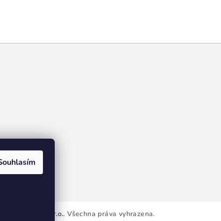
Souhlasím
rVa de Luxe, s.r.o.
. Všechna práva vyhrazena.