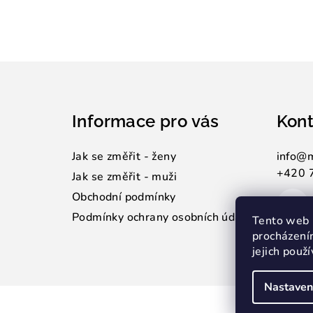
Z
á
Informace pro vás
Kont
p
a
Jak se změřit - ženy
info
@
+420 
t
Jak se změřit - muži
Obchodní podmínky
í
Podmínky ochrany osobních údajů
Tento web 
procházení
jejich použ
Nastaven