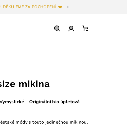
 DĚKUJEME ZA POCHOPENÍ. ❤️
Hledat
Přihlášení
Nákupní
košík
ize mikina
Vymyslické – Originální bio úpletová
městské módy s touto jedinečnou mikinou,