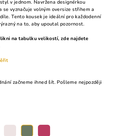
a styl v jednom. Navržena designérkou
 se vyznačuje volným oversize střihem a
íle. Tento kousek je ideální pro každodenní
ýrazný na to, aby upoutal pozornost.
likni na tabulku velikostí, zde najdete
.
ěřit
nání začneme ihned šít. Pošleme nejpozději