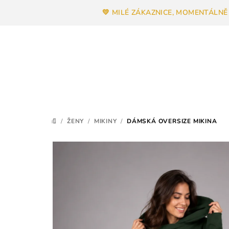
Přejít
💛 MILÉ ZÁKAZNICE, MOMENTÁLNĚ
na
obsah
/
ŽENY
/
MIKINY
/
DÁMSKÁ OVERSIZE MIKINA
DOMŮ