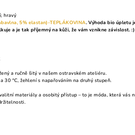
ý, hravý
5%bavlna, 5% elastan)-TEPLÁKOVINA
. Výhoda bio úpletu j
uje a je tak příjemný na kůži, že vám vznikne závislost. :)
2
žený a ručně šitý v našem ostravském ateliéru.
na 30 °C, žehlení s napařováním na druhý stupeň.
valitní materiály a osobitý přístup – to je móda, která vás 
držitelnosti.
.