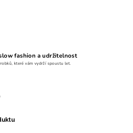
low fashion a udržitelnost
ýrobků, které vám vydrží spoustu let.
e
duktu