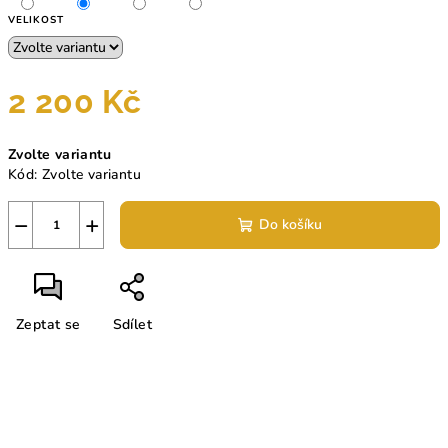
VELIKOST
2 200 Kč
Měrná
Zvolte variantu
cena:
Kód:
Zvolte variantu
−
+
Do košíku
Zeptat se
Sdílet