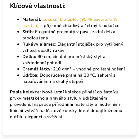
Klíčové vlastnosti:
Materiál:
Luxusní bio úplet (95 % bavlna, 5 %
elastan)
– příjemně chladivý a šetrný k pokožce
Střih:
Elegantně projmutý v pase, zadní délka
prodloužená
Rukávy a límec:
E
legantní stojáček pro vytříbený
vzhled, spadlý rukáv
Délka:
90 cm, ideální pro městský styl a
každodenní pohodlí
Gramáž látky:
210 g/m² – vhodné pro letní nošení
Údržba:
Doporučené praní na 30 °C, žehlení s
napařováním na druhý stupeň
Popis kolekce: Nová letní
kolekce přináší do šatníku
prvky městského a hravého stylu v udržitelném
provedení. Inspirace přírodními materiály a moderními
liniemi vytváří nadčasové kousky, které dodají každému
outfitu eleganci a svěžest.