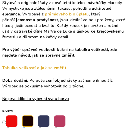
Stylové a originální šaty z nové letní kolekce
návrhářky Marcely
Vymyslické jsou ztělesněním luxusu, pohodlí a
udržitelné
elegance
. Vyrobené z
prémiového bio úpletu
, který
přináší
jemnost a prodyšnost
, jsou ideální volbou pro ženy, které
hledají jedinečnost a kvalitu. Každý kousek je navržen a ručně
ušit v ostravské dílně MarVa de Luxe
s láskou ke krejčovskému
řemeslu
a důrazem na každý detail.
Pro výběr správné velikosti klikni na tabulku velikostí, zde
najdete návod, jak se správně změřit.
Tabulka velikostí a jak se změřit
Doba dodání:
Po potvrzení
objednávky
začneme ihned šít.
Výrobek se pokusíme vyhotovit do 1 týdne.
Nejprve klikni a vyber si svou barvu
BARVA