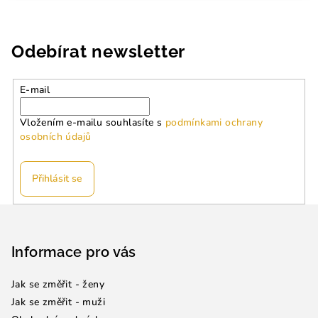
Odebírat newsletter
E-mail
Vložením e-mailu souhlasíte s
podmínkami ochrany
osobních údajů
Přihlásit se
Z
á
p
Informace pro vás
a
Jak se změřit - ženy
t
Jak se změřit - muži
í