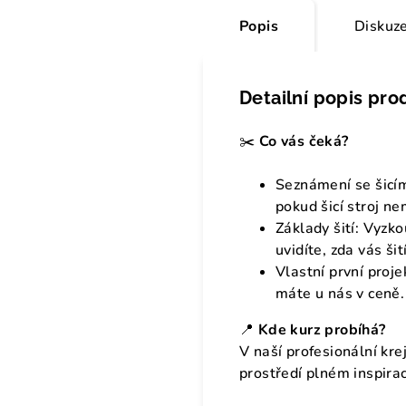
Popis
Diskuz
Detailní popis pro
✂️
Co vás čeká?
Seznámení se šicím
pokud šicí stroj ne
Základy šití: Vyzko
uvidíte, zda vás šit
Vlastní první proje
máte u nás v ceně.
📍
Kde kurz probíhá?
V naší profesionální kre
prostředí plném inspira