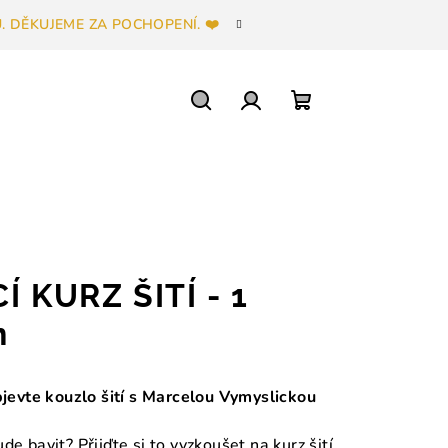
 DĚKUJEME ZA POCHOPENÍ. ❤️
Hledat
Přihlášení
Nákupní
košík
 KURZ ŠITÍ - 1
n
bjevte kouzlo šití s Marcelou Vymyslickou
bude bavit? Přijďte si to vyzkoušet na kurz šití