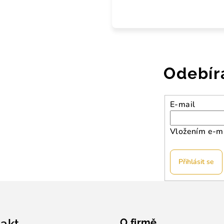
Odebír
E-mail
Vložením e-ma
Přihlásit se
akt
O firmě