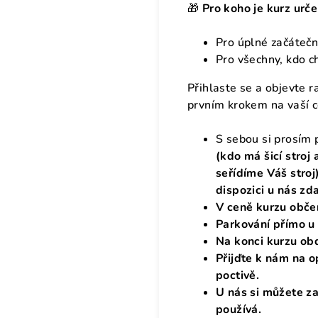
🎁
Pro koho je kurz urč
Pro úplné začáteční
Pro všechny, kdo cht
Přihlaste se a objevte r
prvním krokem na vaší c
S sebou si prosím 
(kdo má šicí stroj
seřídíme Váš stroj
dispozici u nás zd
V ceně kurzu občers
Parkování přímo u
Na konci kurzu obd
Přijďte k nám na o
poctivě.
U nás si můžete za
používá.