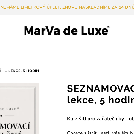
 NEMÁME LIMETKOVÝ ÚPLET, ZNOVU NASKLADNÍME ZA 14 DNŮ.
- 1 LEKCE, 5 HODIN
SEZNAMOVACÍ
lekce, 5 hodi
Kurz šití pro začátečníky – o
Chcete zjistit, jestli vás šití 