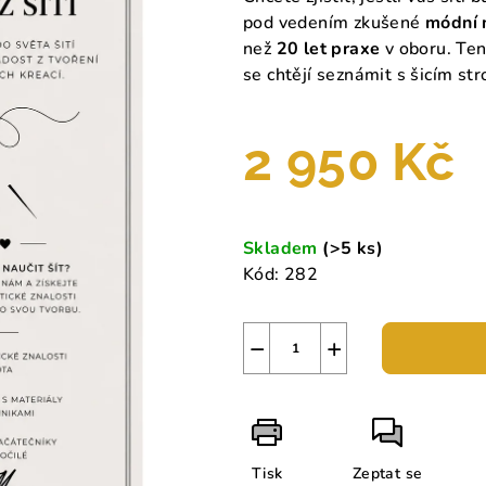
pod vedením zkušené
módní 
než
20 let praxe
v oboru. Tent
se chtějí seznámit s šicím str
2 950 Kč
Měrná
cena:
Skladem
(>5 ks)
Kód:
282
−
+
Tisk
Zeptat se