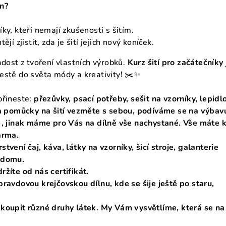
en?
ky, kteří nemají zkušenosti s šitím.
ějí zjistit, zda je šití jejich nový koníček.
adost z tvoření vlastních výrobků.
Kurz šití pro začátečníky
estě do světa módy a kreativity! ✂️✨
přineste:
přezůvky, psací potřeby, sešit na vzorníky, lepidl
 a pomůcky na šití vezměte s sebou, podíváme se na výbav
), jinak máme pro Vás na dílně vše nachystané. Vše máte 
arma.
tvení čaj, káva, látky na vzorníky, šicí stroje, galanterie
 domu.
ržíte od nás certifikát.
pravdovou krejčovskou dílnu, kde se šije ještě po staru,
koupit různé druhy látek. My Vám vysvětlíme, která se na