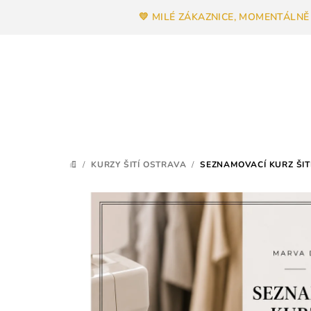
Přejít
💛 MILÉ ZÁKAZNICE, MOMENTÁLNĚ
na
obsah
/
KURZY ŠITÍ OSTRAVA
/
SEZNAMOVACÍ KURZ ŠITÍ 
DOMŮ