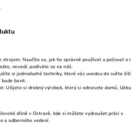
e
duktu
 strojem: Naučíte se, jak ho správně používat a pečovat o n
máte, nevadí, podíváte se na náš.
ušíte si jednoduché techniky, které vás uvedou do světa šití
í bude bavit.
kt: Ušijete si drobný výrobek, který si odnesete domů, látk
jčovské dílně v Ostravě, kde si můžete vyzkoušet práci v
ce a odborného vedení.