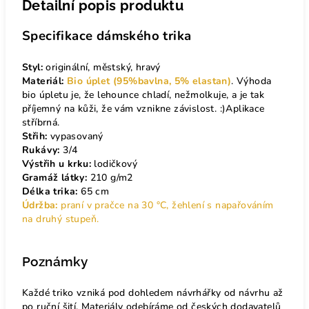
Detailní popis produktu
Specifikace dámského trika
Styl:
originální, městský, hravý
Materiál:
Bio úplet (95%bavlna, 5% elastan)
. Výhoda
bio úpletu je, že lehounce chladí, nežmolkuje, a je tak
příjemný na kůži, že vám vznikne závislost. :)Aplikace
stříbrná.
Střih:
vypasovaný
Rukávy:
3/4
Výstřih u krku:
lodičkový
Gramáž látky:
210 g/m2
Délka trika:
65 cm
Údržba:
praní v pračce na 30 °C, žehlení s napařováním
na druhý stupeň.
Poznámky
Každé triko vzniká pod dohledem návrhářky od návrhu až
po ruční šití. Materiály odebíráme od českých dodavatelů