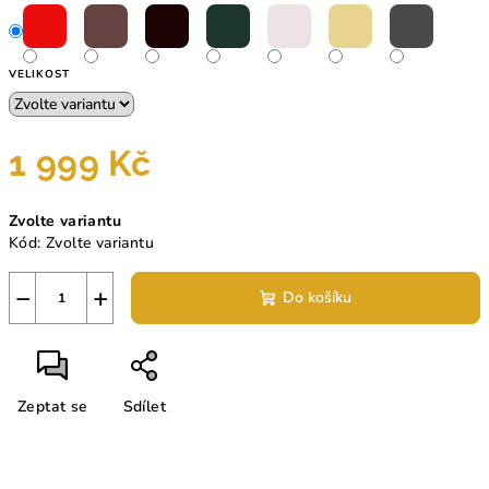
VELIKOST
1 999 Kč
Měrná
Zvolte variantu
cena:
Kód:
Zvolte variantu
−
+
Do košíku
Zeptat se
Sdílet