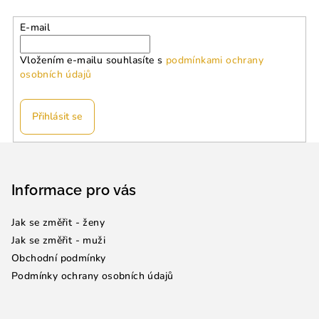
E-mail
Vložením e-mailu souhlasíte s
podmínkami ochrany
osobních údajů
Přihlásit se
Z
á
p
Informace pro vás
a
Jak se změřit - ženy
t
Jak se změřit - muži
í
Obchodní podmínky
Podmínky ochrany osobních údajů