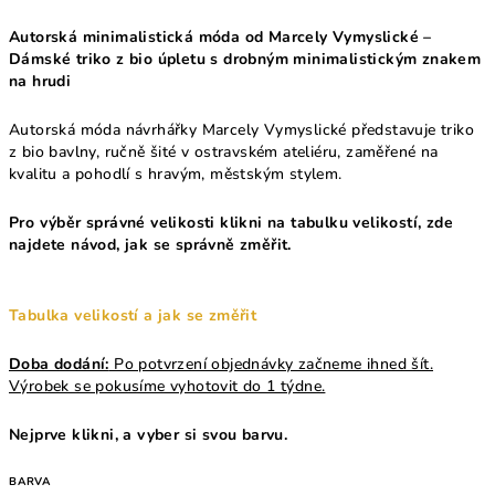
Autorská minimalistická móda od Marcely Vymyslické –
Dámské triko z bio úpletu s drobným minimalistickým znakem
na hrudi
Autorská móda návrhářky Marcely Vymyslické představuje triko
z bio bavlny, ručně šité v ostravském ateliéru, zaměřené na
kvalitu a pohodlí s hravým, městským stylem.
Pro výběr správné velikosti klikni na tabulku velikostí, zde
najdete návod, jak se správně změřit.
Tabulka velikostí a jak se změřit
Doba dodání:
Po potvrzení objednávky začneme ihned šít.
Výrobek se pokusíme vyhotovit do 1 týdne.
Nejprve klikni, a vyber si svou barvu.
BARVA