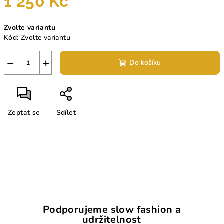
1 250 Kč
Měrná
Zvolte variantu
cena:
Kód:
Zvolte variantu
−
+
Do košíku
Zeptat se
Sdílet
Podporujeme slow fashion a
udržitelnost