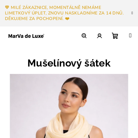
Přejít
💛 MILÉ ZÁKAZNICE, MOMENTÁLNĚ NEMÁME
na
LIMETKOVÝ ÚPLET, ZNOVU NASKLADNÍME ZA 14 DNŮ.
obsah
DĚKUJEME ZA POCHOPENÍ. ❤️
Nákupn
Hledat
Přihlášení
Mušelínový šátek
košík