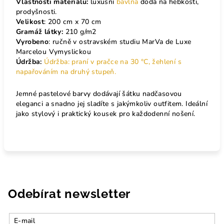
Vlastnosti materiálu:
luxusní
bavlna
dodá na hebkosti,
prodyšnosti.
Velikost
: 200 cm x 70 cm
Gramáž látky:
210 g/m2
Vyrobeno
: ručně v ostravském studiu MarVa de Luxe
Marcelou Vymyslickou
Údržba:
Údržba: praní v pračce na 30 °C, žehlení s
napařováním na druhý stupeň.
Jemné pastelové barvy dodávají šátku nadčasovou
eleganci a snadno jej sladíte s jakýmkoliv outfitem. Ideální
jako stylový i praktický kousek pro každodenní nošení.
Odebírat newsletter
E-mail