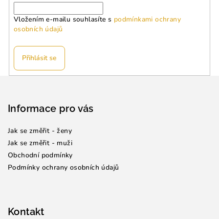
Vložením e-mailu souhlasíte s
podmínkami ochrany
osobních údajů
Přihlásit se
Z
á
p
Informace pro vás
a
Jak se změřit - ženy
t
Jak se změřit - muži
í
Obchodní podmínky
Podmínky ochrany osobních údajů
Kontakt