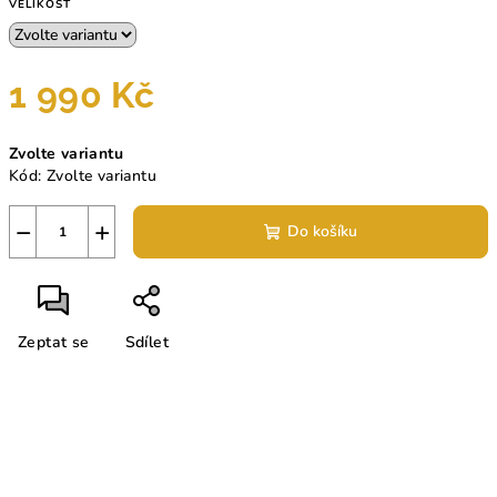
VELIKOST
1 990 Kč
Měrná
Zvolte variantu
cena:
Kód:
Zvolte variantu
−
+
Do košíku
Zeptat se
Sdílet