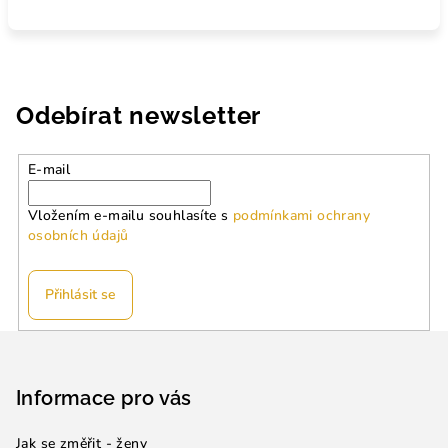
Odebírat newsletter
E-mail
Vložením e-mailu souhlasíte s
podmínkami ochrany
osobních údajů
Přihlásit se
Z
á
p
Informace pro vás
a
Jak se změřit - ženy