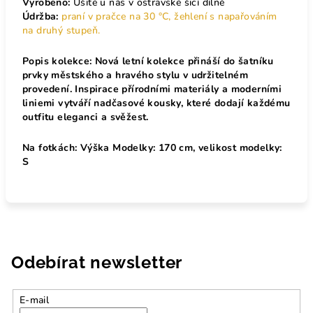
Vyrobeno:
U
šité u nás v ostravské šicí dílně
Údržba:
praní v pračce na 30 °C, žehlení s napařováním
na druhý stupeň.
Popis kolekce: Nová letní kolekce přináší do šatníku
prvky městského a hravého stylu v udržitelném
provedení. Inspirace přírodními materiály a moderními
liniemi vytváří nadčasové kousky, které dodají každému
outfitu eleganci a svěžest.
Na fotkách:
Výška Modelky: 170 cm, velikost modelky:
S
Odebírat newsletter
E-mail