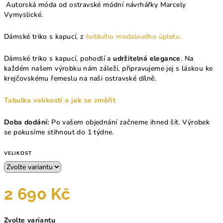
Autorská móda od ostravské módní návrhářky Marcely
Vymyslické.
Dámské triko s kapucí, z
hebkého modalového úpletu.
Dámské triko s kapucí, pohodlí a
udržitelná elegance
.
Na
každém našem výrobku nám záleží, připravujeme jej s láskou ke
krejčovskému řemeslu na naši ostravské dílně.
Tabulka velikostí a jak se změřit
Doba dodání:
Po vašem objednání začneme ihned šít. Výrobek
se pokusíme stihnout do 1 týdne.
VELIKOST
2 690 Kč
Měrná
Zvolte variantu
cena: