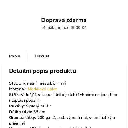
Doprava zdarma
při nákupu nad 3500 Kč
Popis
Diskuze
Detailní popis produktu
Styl:
originální, městský, hravý
Materiál:
Modalový úplet
Střih:
Volnější, s kapucí, triko je lehčí vhodné na jaro, léto
i teplejší podzim
Rukávy:
S
padlý rukáv
Délka trika:
65
cm
Gramáž látky:
200 g/m2, padavý materiál, velmi hebký a
příjemný