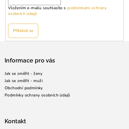
Vložením e-mailu souhlasíte s
podmínkami ochrany
osobních údajů
Přihlásit se
Z
á
p
Informace pro vás
a
Jak se změřit - ženy
t
Jak se změřit - muži
í
Obchodní podmínky
Podmínky ochrany osobních údajů
Kontakt