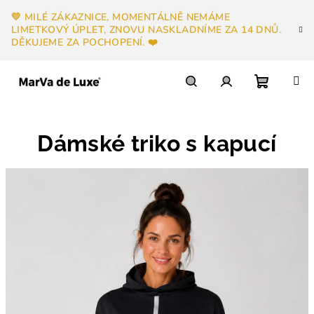
Přejít
💛 MILÉ ZÁKAZNICE, MOMENTÁLNĚ NEMÁME
na
LIMETKOVÝ ÚPLET, ZNOVU NASKLADNÍME ZA 14 DNŮ.
obsah
DĚKUJEME ZA POCHOPENÍ. ❤️
Nákupn
Hledat
Přihlášení
Dámské triko s kapucí
košík