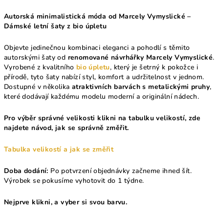
Autorská minimalistická móda od Marcely Vymyslické –
Dámské letní šaty z bio úpletu
Objevte jedinečnou kombinaci eleganci a pohodlí s těmito
autorskými šaty od
renomované návrhářky Marcely Vymyslické
.
Vyrobené z kvalitního
bio úpletu
, který je šetrný k pokožce i
přírodě, tyto šaty nabízí styl, komfort a udržitelnost v jednom.
Dostupné v několika
atraktivních barvách s metalickými pruhy
,
které dodávají každému modelu moderní a originální nádech.
Pro výběr správné velikosti klikni na tabulku velikostí, zde
najdete návod, jak se správně změřit.
Tabulka velikostí a jak se změřit
Doba dodání:
Po potvrzení objednávky začneme ihned šít.
Výrobek se pokusíme vyhotovit do 1 týdne.
Nejprve klikni, a vyber si svou barvu.