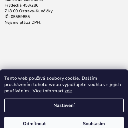
Frýdecká 453/286
718 00 Ostrava-Kunčičky
IČ: 05559855
Nejsme plátci DPH.
Tento web používá soubory cookie. Dalším
procházením tohoto webu vyjadřujete souhlas s jejich
používáním.. Více informací
zde
.
Nastavení
Copyright 2026
MarVa de Luxe, s.r.o.
. Všechna práva
vyhrazena.
Odmítnout
Souhlasím