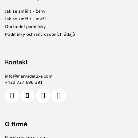
a
Jak se změřit - ženy
t
Jak se změřit - muži
í
Obchodní podmínky
Podmínky ochrany osobních údajů
Kontakt
info
@
marvadeluxe.com
+420 727 896 391
O firmě
MarVa de Luxe s.r.o.