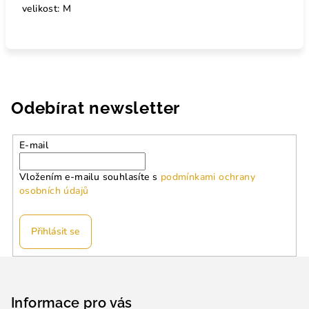
velikost: M
Odebírat newsletter
E-mail
Vložením e-mailu souhlasíte s
podmínkami ochrany
osobních údajů
Přihlásit se
Z
á
p
Informace pro vás