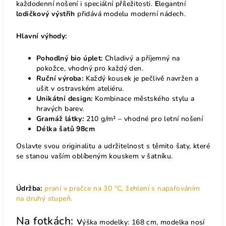
každodenní nošení i speciální příležitosti.
E
legantní
lodičkový výstřih
přidává modelu moderní nádech.
Hlavní výhody:
Pohodlný bio úplet:
Chladivý a příjemný na
pokožce, vhodný pro každý den.
Ruční výroba:
Každý kousek je pečlivě navržen a
ušit v ostravském ateliéru.
Unikátní design:
Kombinace městského stylu a
hravých barev.
Gramáž látky:
210 g/m² – vhodné pro letní nošení
Délka šatů 98cm
Oslavte svou originalitu a udržitelnost s těmito šaty, které
se stanou vaším oblíbeným kouskem v šatníku.
Údržba:
praní v pračce na 30 °C, žehlení s napařováním
na druhý stupeň.
Na fotkách: v
ýška modelky: 168 cm, modelka nosí