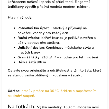
každodenní nošení i speciální příležitosti.
E
legantní
lodičkový výstřih
přidává modelu moderní nádech.
Hlavní výhody:
Pohodlný bio úplet:
Chladivý a příjemný na
pokožce, vhodný pro každý den.
Ruční výroba:
Každý kousek je pečlivě navržen a
ušit v ostravském ateliéru.
Unikátní design:
Kombinace městského stylu a
hravých barev.
Gramáž látky:
210 g/m² – vhodné pro letní nošení
Délka šatů 98cm
Oslavte svou originalitu a udržitelnost s těmito šaty, které
se stanou vaším oblíbeným kouskem v šatníku.
Údržba:
praní v pračce na 30 °C, žehlení s napařováním
na druhý stupeň.
Na fotkách: v
ýška modelky: 168 cm, modelka nosí