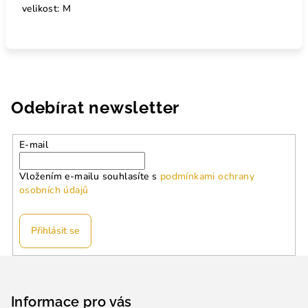
velikost: M
Odebírat newsletter
E-mail
Vložením e-mailu souhlasíte s
podmínkami ochrany
osobních údajů
Přihlásit se
Z
á
p
Informace pro vás