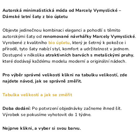
Autorská minimalistická móda od Marcely Vymyslické –
Dámské letní šaty z bio úpletu
Objevte jedinečnou kombinaci eleganci a pohodlí s těmito
autorskými šaty od
renomované návrhářky Marcely Vymyslické
.
Vyrobené z kvalitního
bio úpletu
, který je šetrný k pokožce i
přírodě, tyto šaty nabízí styl, komfort a udržitelnost v jednom.
Dostupné v několika
atraktivních barvách s metalickými pruhy
,
které dodávají každému modelu moderní a originální nádech.
Pro výběr správné velikosti klikni na tabulku velikostí, zde
najdete návod, jak se správně změřit.
Tabulka velikostí a jak se změřit
Doba dodání:
Po potvrzení objednávky začneme ihned šít.
Výrobek se pokusíme vyhotovit do 1 týdne.
Nejprve klikni, a vyber si svou barvu.