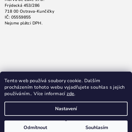
Frýdecká 453/286
718 00 Ostrava-Kunčičky
IČ: 05559855
Nejsme plátci DPH.
Tento web používá soubory cookie. Dalším
procházením tohoto webu vyjadřujete souhlas s jejich
používáním.. Více informací
zde
.
Nastavení
Copyright 2026
MarVa de Luxe, s.r.o.
. Všechna práva
vyhrazena.
Odmítnout
Souhlasím