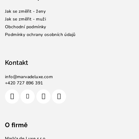
a
Jak se změřit - ženy
t
Jak se změřit - muži
í
Obchodní podmínky
Podmínky ochrany osobních údajů
Kontakt
info
@
marvadeluxe.com
+420 727 896 391
O firmě
MarVa de Luxe s.r.o.