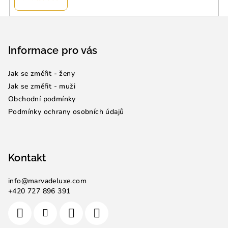
Z
á
p
Informace pro vás
a
Jak se změřit - ženy
t
Jak se změřit - muži
í
Obchodní podmínky
Podmínky ochrany osobních údajů
Kontakt
info
@
marvadeluxe.com
+420 727 896 391