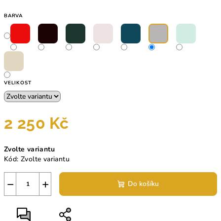
BARVA
VELIKOST
2 250 Kč
Měrná
Zvolte variantu
cena:
Kód:
Zvolte variantu
−
+
Do košíku