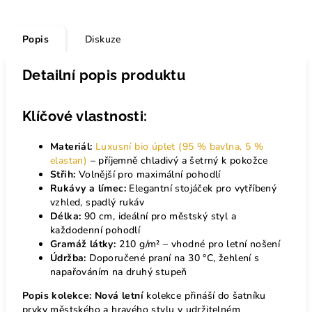
Popis
Diskuze
Detailní popis produktu
Klíčové vlastnosti:
Materiál:
Luxusní bio úplet (95 % bavlna, 5 %
elastan)
– příjemně chladivý a šetrný k pokožce
Střih:
Volnější pro maximální pohodlí
Rukávy a límec:
E
legantní stojáček pro vytříbený
vzhled, spadlý rukáv
Délka:
90 cm, ideální pro městský styl a
každodenní pohodlí
Gramáž látky:
210 g/m² – vhodné pro letní nošení
Údržba:
Doporučené praní na 30 °C, žehlení s
napařováním na druhý stupeň
Popis kolekce: Nová letní
kolekce přináší do šatníku
prvky městského a hravého stylu v udržitelném