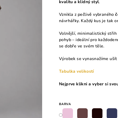
kvalitu a klidný styl
.
Vznikla z pečlivě vybraného
č
návrhářky. Každý kus je tak o
Volnější, minimalistický stři
pohyb – ideální pro každodenní
se dobře ve svém těle.
Výrobek se vynasnažíme ušít
Tabulka velikostí
Nejprve klikni a vyber si svo
BARVA