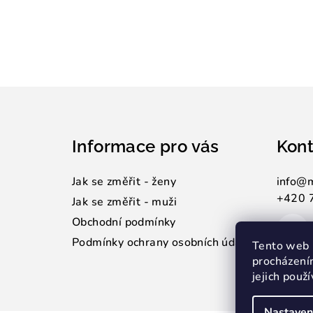
Z
á
Informace pro vás
Kont
p
a
Jak se změřit - ženy
info
@
+420 
t
Jak se změřit - muži
Obchodní podmínky
í
Podmínky ochrany osobních údajů
Tento web 
procházení
jejich použ
Nastaven