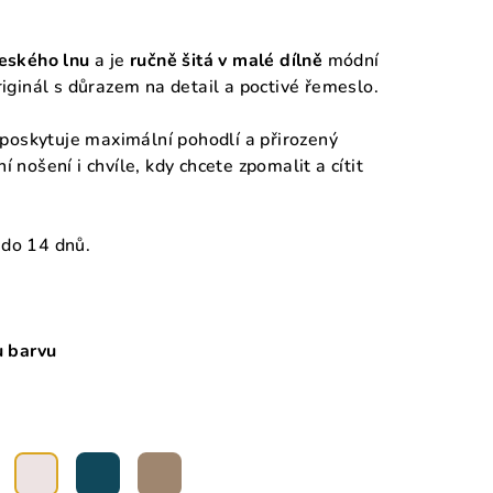
eského lnu
a je
ručně šitá v malé dílně
módní
riginál s důrazem na detail a poctivé řemeslo.
h poskytuje maximální pohodlí a přirozený
 nošení i chvíle, kdy chcete zpomalit a cítit
 do 14 dnů.
u barvu