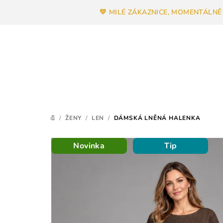
Přejít
💛 MILÉ ZÁKAZNICE, MOMENTÁLNĚ
na
obsah
/
ŽENY
/
LEN
/
DÁMSKÁ LNĚNÁ HALENKA
DOMŮ
Novinka
Tip