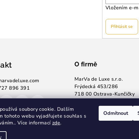
Vložením e-ma
Přihlásit se
akt
O firmě
MarVa de Luxe s.r.o.
marvadeluxe.com
Frýdecká 453/286
727 896 391
718 00 Ostrava-Kunčičky
IČ: 05559855
Nejsme plátci DPH.
používá soubory cookie. Dalším
Odmítnout
m tohoto webu vyjadřujete souhlas s
íváním.. Více informací
zde
.
í