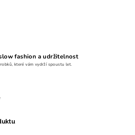
low fashion a udržitelnost
ýrobků, které vám vydrží spoustu let.
e
duktu