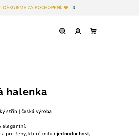
 DĚKUJEME ZA POCHOPENÍ. ❤️
Hledat
Přihlášení
Nákupní
košík
á halenka
ký střih | česká výroba
 elegantní.
a pro ženy, které milují
jednoduchost,