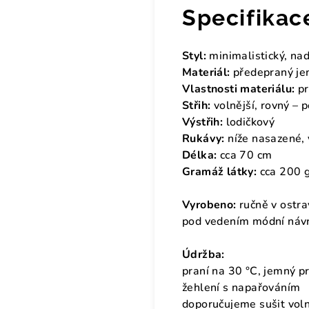
Specifikac
Styl:
minimalistický, nad
Materiál:
předepraný je
Vlastnosti materiálu:
pr
Střih:
volnější, rovný – 
Výstřih:
lodičkový
Rukávy:
níže nasazené, 
Délka:
cca 70 cm
Gramáž látky:
cca 200 g
Vyrobeno:
ručně v ostr
pod vedením módní návr
Údržba:
praní na 30 °C, jemný 
žehlení s napařováním
doporučujeme sušit voln